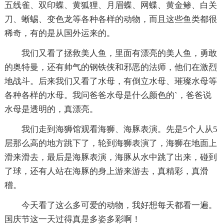
五线雀、双印蝶、黄狐狸、月眉蝶、网蝶、黄金鲹、白关
刀、蜥蜴、变色龙等各种各样的动物，而且这些鱼类都很
稀奇，有的是从国外运来的。
我们又看了拯救美人鱼，里面有漂亮的美人鱼，勇敢
的奥特曼，还有帅气的钢铁侠和邪恶的法师，他们在激烈
地战斗。后来我们又看了水母，有倒立水母、璀璨水母等
各种各样的水母。我问爸爸水母是什么颜色的`，爸爸说
水母是透明的，真漂亮。
我们走到海狮馆观看海狮、海豚表演。先是5个人从5
层那么高的地方跳下了，轮到海狮表演了，海狮在地面上
滑来滑去，最后是海豚表演，海豚从水中跳了出来，碰到
了球，还有人站在海豚的身上游来游去，真精彩，真滑
稽。
今天看了这么多可爱的动物，我好想每天都看一遍。
国庆节这一天过得真是多姿多彩啊！