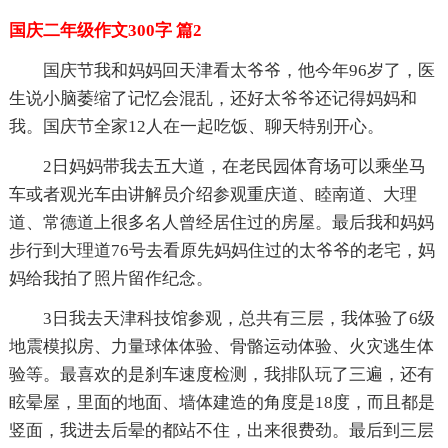
国庆二年级作文300字 篇2
国庆节我和妈妈回天津看太爷爷，他今年96岁了，医
生说小脑萎缩了记忆会混乱，还好太爷爷还记得妈妈和
我。国庆节全家12人在一起吃饭、聊天特别开心。
2日妈妈带我去五大道，在老民园体育场可以乘坐马
车或者观光车由讲解员介绍参观重庆道、睦南道、大理
道、常德道上很多名人曾经居住过的房屋。最后我和妈妈
步行到大理道76号去看原先妈妈住过的太爷爷的老宅，妈
妈给我拍了照片留作纪念。
3日我去天津科技馆参观，总共有三层，我体验了6级
地震模拟房、力量球体体验、骨骼运动体验、火灾逃生体
验等。最喜欢的是刹车速度检测，我排队玩了三遍，还有
眩晕屋，里面的地面、墙体建造的角度是18度，而且都是
竖面，我进去后晕的都站不住，出来很费劲。最后到三层