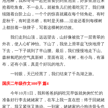
泡泡棒，我和哥哥一起把鱼食扔到鱼池里，好多鱼游过来
抢着吃鱼食。不一会儿，就被鱼儿们抢着吃完了。我们继
续随着台阶上山，一个个的惊喜就藏在每个转角处。有时
是秋千，有时是吊桥，有时是天梯......沿途还看到每棵树
上都挂着一块牌子，写着这棵树的功效。
我们走到山顶，远远望去，山好像被批了一层青翠的
外衣，使人心旷神怡。下山了，我坐上滑草盆飞快地滑了
下去，一下子就到了半山腰。最后，我们慢慢地走下山。
森林氧吧的空气真新鲜，里面有花，有树，有小鸟，有瀑
布，还有小溪，真是个好玩的地方。
一转眼，天已经黑了，我们结束了千岛湖之旅。
国庆二年级作文300字 篇4
今年10月1日，我和爸爸妈妈吃完早饭就匆匆忙忙的
准备好行李去姥姥家了，在车上我一直在想：终于回姥姥
家了。我又紧张又激动。一到家，姥姥家的小狗连骨头也