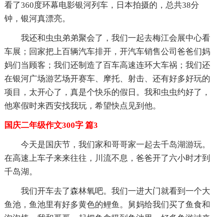
看了360度环幕电影银河列车，日本拍摄的，总共38分
钟，银河真漂亮。
我还和虫虫弟弟聚会了，我们一起去梅江会展中心看
车展；回家把上百辆汽车排开，开汽车销售公司爸爸们妈
妈们当顾客；我们还制造了百车高速连环大车祸；我们还
在银河广场游艺场开赛车、摩托、射击、还有好多好玩的
项目，太开心了，真是个快乐的假日。我和虫虫约好了，
他寒假时来西安找我玩，希望快点见到他。
国庆二年级作文300字 篇3
今天是国庆节，我们家和哥哥家一起去千岛湖游玩。
在高速上车子来来往往，川流不息，爸爸开了六小时才到
千岛湖。
我们开车去了森林氧吧。我们一进大门就看到一个大
鱼池，鱼池里有好多黄色的鲤鱼。舅妈给我们买了鱼食和