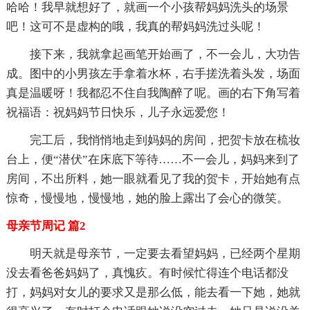
哈哈！我早就想好了，就画一个小孩帮妈妈洗头的场景
吧！这可不是虚构的哦，我真的帮妈妈洗过头呢！
接下来，我就拿起画笔开始画了，不一会儿，大功告
成。图中的小男孩左手拿着水杯，右手搓洗着头发，场面
真是温暖呀！我都忍不住自我陶醉了呢。画的右下角写着
祝福语：祝妈妈节日快乐，儿子永远爱您！
完工后，我悄悄地走到妈妈的房间，把贺卡放在梳妆
台上，便“潜伏”在床底下等待……不一会儿，妈妈来到了
房间，不出所料，她一眼就看见了我的贺卡，开始她有点
惊奇，慢慢地，慢慢地，她的脸上露出了会心的微笑。
母亲节周记 篇2
明天就是母亲节，一定要去看望妈妈，已经两个星期
没去看爸爸妈妈了，真愧疚。有时候忙得连个电话都没
打，妈妈对女儿的要求又是那么低，能去看一下她，她就