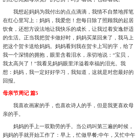
我想起妈妈为我付出的点点滴滴，我情不自禁地挥笔
在红心里写上：妈妈，我爱您！您每日除了照顾我的起居
饮食，还想方设法地让我快乐的成长，让我过着安逸舒适
的生活。正当我把贺卡做好时，妈妈买菜回来了，我马上
把这个贺卡送给妈妈。妈妈看到我在贺卡上写的字，给了
我一个深情的拥抱，眼里含着泪水，亲切地说：“宝贝，
我太高兴了！”我看见妈妈眼里洋溢着幸福的泪光。我
想：妈妈，我一定好好学习，我知道，这就是对您最好的
回报。
母亲节周记 篇5
我喜欢画家的手，也喜欢诗人的手，但是我更喜欢母
亲的手。
妈妈的手上一双勤劳的手。当公鸡叫第三遍的时候，
妈妈的手就开始工作了：早上，忙做早餐;中午，又忙中午