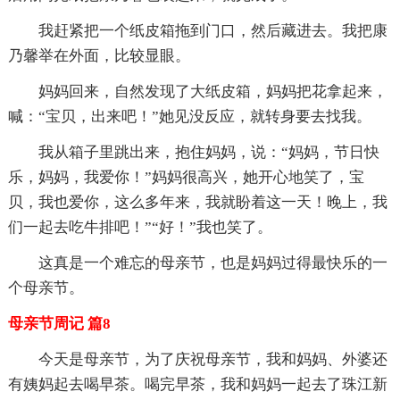
我赶紧把一个纸皮箱拖到门口，然后藏进去。我把康
乃馨举在外面，比较显眼。
妈妈回来，自然发现了大纸皮箱，妈妈把花拿起来，
喊：“宝贝，出来吧！”她见没反应，就转身要去找我。
我从箱子里跳出来，抱住妈妈，说：“妈妈，节日快
乐，妈妈，我爱你！”妈妈很高兴，她开心地笑了，宝
贝，我也爱你，这么多年来，我就盼着这一天！晚上，我
们一起去吃牛排吧！”“好！”我也笑了。
这真是一个难忘的母亲节，也是妈妈过得最快乐的一
个母亲节。
母亲节周记 篇8
今天是母亲节，为了庆祝母亲节，我和妈妈、外婆还
有姨妈起去喝早茶。喝完早茶，我和妈妈一起去了珠江新