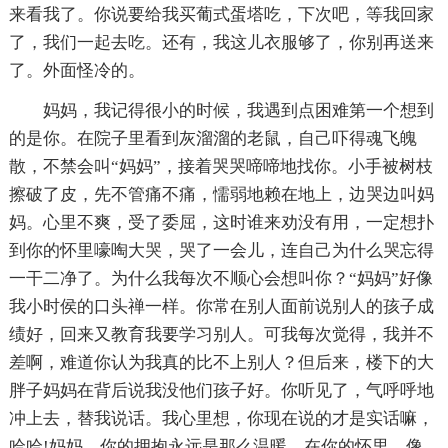
来看我了。你说要给我买葡式蛋塔吃，下次吧，等我回家
了，我们一起去吃。还有，我这儿衣服够了，你别再送来
了。外面怪冷的。
妈妈，我记得很小的时候，我遇到点困难第一个想到
的是你。在院子里看到灰溜溜的老鼠，自己吓得魂飞魄
散，不禁会叫“妈妈”，接着哭哭啼啼地找你。小手被树枝
擦破了皮，先不管痛不痛，懦弱地赖在地上，边哭边叫妈
妈。心里不爽，受了委屈，这时谁来劝没有用，一定想扑
到你的怀里嚎啕大哭，哭了一会儿，连自己为什么哭忘得
一干二净了。为什么我每次不顺心会想叫你？“妈妈”好像
我小时侯的口头禅一样。你常在别人面前说别人的孩子成
绩好，回来又教育我要学习别人。可我每次觉得，我并不
差啊，难道你认为我真的比不上别人？但后来，楼下的大
胖子妈妈在背后说我没他们孩子好。你听见了，气呼呼地
冲上去，替我说话。我心里想，你现在说的才是实话嘛，
哈哈!妈妈，你的拥抱永远是那么温暖，在你的怀里，像