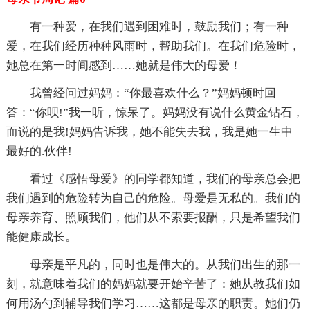
有一种爱，在我们遇到困难时，鼓励我们；有一种
爱，在我们经历种种风雨时，帮助我们。在我们危险时，
她总在第一时间感到……她就是伟大的母爱！
我曾经问过妈妈：“你最喜欢什么？”妈妈顿时回
答：“你呗!”我一听，惊呆了。妈妈没有说什么黄金钻石，
而说的是我!妈妈告诉我，她不能失去我，我是她一生中
最好的.伙伴!
看过《感悟母爱》的同学都知道，我们的母亲总会把
我们遇到的危险转为自己的危险。母爱是无私的。我们的
母亲养育、照顾我们，他们从不索要报酬，只是希望我们
能健康成长。
母亲是平凡的，同时也是伟大的。从我们出生的那一
刻，就意味着我们的妈妈就要开始辛苦了：她从教我们如
何用汤勺到辅导我们学习……这都是母亲的职责。她们仍