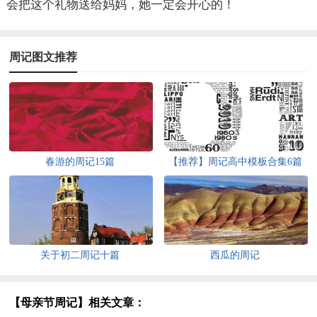
会把这个礼物送给妈妈，她一定会开心的！
周记图文推荐
春游的周记15篇
【推荐】周记高中模板合集6篇
关于初二周记十篇
西瓜的周记
【母亲节周记】相关文章：