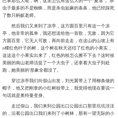
巴掌那么大呢，啊，这里怎么有这么大的一个“夏洛”。杀
虫子最多的不是蜘蛛，而是杀虫如麻的条条，他已经踩死
了数只蚂蚁老师。
然后我们又来到了凉亭，这方圆百里只有这一个凉
亭，他非常的孤单，我还想送给他一首歌，无敌，因为它
方圆百里，它无人可敌，再向前走走，在这山的山坡上有
n棵红色叶子的树，这个树在秋天还结了红色的小果实，
这这这个小果实出来了，红色的枝怎么擦不下去？这时候
美丽的南山老师活捉了一个大虫子，还拿着大虫子到处
跑，她美丽的'形象全都没了。
穿过凉亭我们向假山出发，刘光翼带上了用柳条做的
帽子，他又把刚拿的小红树枝带上，我觉得他现在要说一
句话就是奥特曼变身。
走过假山，我们来到公园出口公园出口那里坑坑洼洼
的，沿着公园出口我们来到了小树林，那有一望无际的小