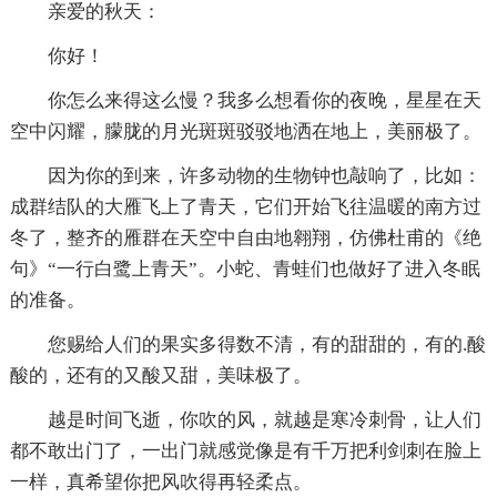
亲爱的秋天：
你好！
你怎么来得这么慢？我多么想看你的夜晚，星星在天
空中闪耀，朦胧的月光斑斑驳驳地洒在地上，美丽极了。
因为你的到来，许多动物的生物钟也敲响了，比如：
成群结队的大雁飞上了青天，它们开始飞往温暖的南方过
冬了，整齐的雁群在天空中自由地翱翔，仿佛杜甫的《绝
句》“一行白鹭上青天”。小蛇、青蛙们也做好了进入冬眠
的准备。
您赐给人们的果实多得数不清，有的甜甜的，有的.酸
酸的，还有的又酸又甜，美味极了。
越是时间飞逝，你吹的风，就越是寒冷刺骨，让人们
都不敢出门了，一出门就感觉像是有千万把利剑刺在脸上
一样，真希望你把风吹得再轻柔点。