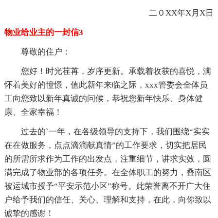
二０XX年X月X日
物业给业主的一封信3
尊敬的住户：
您好！时光荏苒，岁序更新。承载着收获的喜悦，满
怀着美好的憧憬，值此新年来临之际，xxx管委会全体员
工向您致以新年真诚的问候，恭祝您新年快乐、身体健
康、全家幸福！
过去的`一年，在各级领导的支持下，我们围绕“实实
在在做服务，点点滴滴献真情”的工作要求，切实把居民
的所需所求作为工作的出发点，注重细节，讲求实效，圆
满完成了物业部的各项任务。在全体职工的努力，叠南区
被运城市授予“平安示范小区”称号。此荣誉离不开广大住
户给予我们的信任、关心、理解和支持，在此，向你致以
诚挚的感谢！