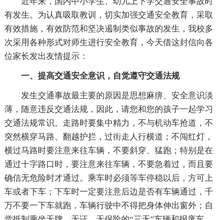
近年来，国内中小学生、幼儿上下学交通安全事故时
有发生。为认真吸取教训，切实加强交通安全教育，采取
有效措施，有效防范和坚决遏制类似事故的发生，我校多
次采用各种形式对师生进行安全教育，今天借这封信向各
位家长发出友情提示：
一、提高交通安全意识，自觉遵守交通法规
发生交通事故最主要的原因是思想麻痹、安全意识淡
薄，随意违反交通法规，因此，请您和您的孩子一起学习
交通法规常识。走路时要集中精力，不与机动车抢道，不
突然横穿马路、翻越护拦，过街走人行横道；不闯红灯，
横过马路时要注意来往车辆，不要斜穿、猛跑；特别是在
通过十字路口时，要注意来往车辆，不要急着过，而且要
确信无危险时才通过。乘车时必须等车停稳以后，方可上
车或者下车；下车时一定要注意后边是否有车辆通过，千
万不要一下车就跑，车辆行驶中不得把身体伸出窗外；自
觉抵制乘坐无牌、无证、无保险的“三无”车辆和报废车、