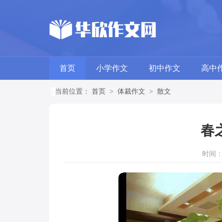
首页
小学作文
初中作文
高中
当前位置：
首页
>
体裁作文
>
散文
春
时间：20