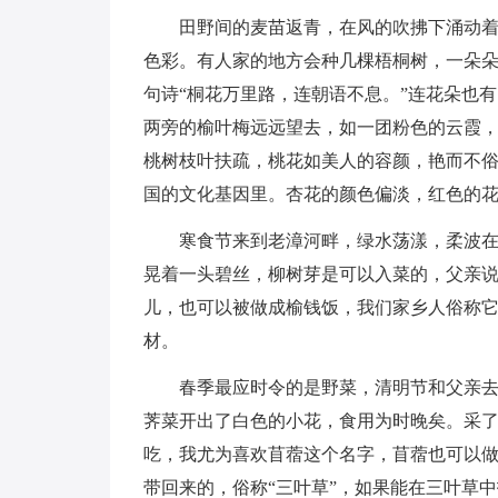
田野间的麦苗返青，在风的吹拂下涌动
色彩。有人家的地方会种几棵梧桐树，一朵
句诗“桐花万里路，连朝语不息。”连花朵也
两旁的榆叶梅远远望去，如一团粉色的云霞
桃树枝叶扶疏，桃花如美人的容颜，艳而不俗
国的文化基因里。杏花的颜色偏淡，红色的
寒食节来到老漳河畔，绿水荡漾，柔波
晃着一头碧丝，柳树芽是可以入菜的，父亲
儿，也可以被做成榆钱饭，我们家乡人俗称它
材。
春季最应时令的是野菜，清明节和父亲去
荠菜开出了白色的小花，食用为时晚矣。采
吃，我尤为喜欢苜蓿这个名字，苜蓿也可以做
带回来的，俗称“三叶草”，如果能在三叶草