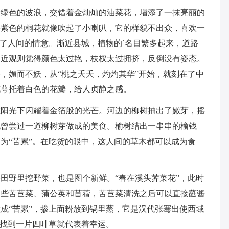
着绿色的波浪，交错着金灿灿的油菜花，增添了一抹亮丽的
朵紫色的桐花就像吹起了小喇叭，它的样貌不出众，喜欢一
有了人间的情意。渐近县城，植物的`名目繁多起来，道路
，近观则觉得颜色太过艳，枝杈太过拥挤，反倒没有姿态。
，媚而不妖，从“桃之夭夭，灼灼其华”开始，就刻在了
中
花萼托着白色的花瓣，给人贞静之感。
在阳光下闪耀着金箔般的光芒。河边的柳树抽出了嫩芽，摇
说曾尝过一道柳树芽做成的美食。榆树结出一串串的榆钱
为“苦累”。在吃货的眼中，这人间的草木都可以成为食
田野里挖野菜，也是图个新鲜。“春在溪头荠菜花”，此时
了些苦苣菜、蒲公英和苜蓿，苦苣菜清洗之后可以直接蘸酱
成“苦累”，掺上面粉放到锅里蒸，它是汉代张骞出使西域
中找到一片四叶草就代表着幸运。