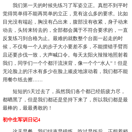
我们第一天的时候先练习了军姿立正。真想不到平时
觉得简单得不能再简单的立正，竟有这么多的要求。比如
目光没有端起，胸没有凸出来，腹部没有收紧，身子动来
动去，头转来转去的，全部都会属于不符合要求的，一直
反复练习到合格为止。最难的就数整个台面一起走的时
候，不仅每一个人的步子大小要差不多，不能摆错手臂而
且还要步伐一致，大声喊口令。每天太阳火辣辣地照射着
我们，同学们一个个都汗流浃背，像一个个“水人”！但是
无论脸上的汗水有多少在脸上顽皮地滚动着，我们都不能
用餐巾纸去擦……
短短的5天过去了，虽然我们各个都已经筋疲力尽，
都晒黑了，但是我们都还是坚持下来了，所以我们都是最
最棒的，最最勇敢的！
初中生军训日记4
这天早餐，我们结束早锻炼、吃过早饭后，正想着稍