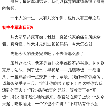
最后，最后军训结束。我们以优异的成绩赢得了最高
的荣誉。
一个人的一生，只有几次军训，也许只有三年之后
初中生军训日记9
从大清早起床开始，我就一直被想家的痛苦所缠绕
着。真奇怪，昨天才见到过爸爸妈妈，今天怎么就……
先把今天的任务完成吧，不去管那么多了。
虽然这么想，我还是做什么事都提不起兴趣。匆匆刷
完牙，站队。到了饭堂，早餐是——几碗稀饭、一盘馒
头、一盘鸡蛋和一点辣萝卜干，寒酸。我们坐在饭桌旁，
望着饭菜垂涎三尺。“谁让你吃啦？放下！再这样你给我
滚到外面去！”耳边顿起教官的咒骂。等教官下令“开
饭”，我才漫不经心地吃起来。教官站在椅子上说：“从今
天起，吃饭睡觉，一个字也不许讲！”不讲话有什么意