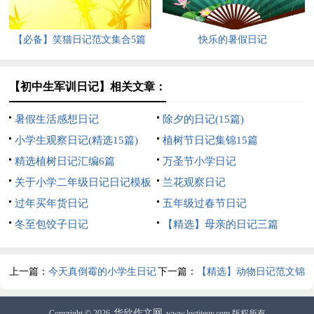
【必备】笑猫日记范文集合5篇
快乐的暑假日记
【初中生军训日记】相关文章：
暑假生活感想日记
除夕的日记(15篇)
小学生观察日记(精选15篇)
植树节日记集锦15篇
精选植树日记汇编6篇
万圣节小学日记
关于小学二年级日记日记模板
兰花观察日记
集合四篇
过年买年货日记
五年级过春节日记
冬至包饺子日记
【精选】母亲的日记三篇
上一篇：
今天真倒霉的小学生日记
下一篇：
【精选】动物日记范文锦
集十篇
华欣作文网
Copyright © 2026
www.loctiteuv.com 版权所有