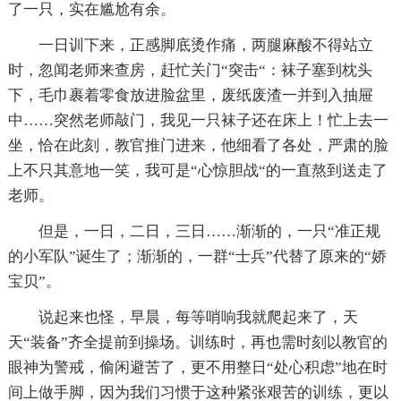
了一只，实在尴尬有余。
一日训下来，正感脚底烫作痛，两腿麻酸不得站立
时，忽闻老师来查房，赶忙关门“突击“：袜子塞到枕头
下，毛巾裹着零食放进脸盆里，废纸废渣一并到入抽屉
中……突然老师敲门，我见一只袜子还在床上！忙上去一
坐，恰在此刻，教官推门进来，他细看了各处，严肃的脸
上不只其意地一笑，我可是“心惊胆战“的一直熬到送走了
老师。
但是，一日，二日，三日……渐渐的，一只“准正规
的小军队”诞生了；渐渐的，一群“士兵”代替了原来的“娇
宝贝”。
说起来也怪，早晨，每等哨响我就爬起来了，天
天“装备”齐全提前到操场。训练时，再也需时刻以教官的
眼神为警戒，偷闲避苦了，更不用整日“处心积虑”地在时
间上做手脚，因为我们习惯于这种紧张艰苦的训练，更以