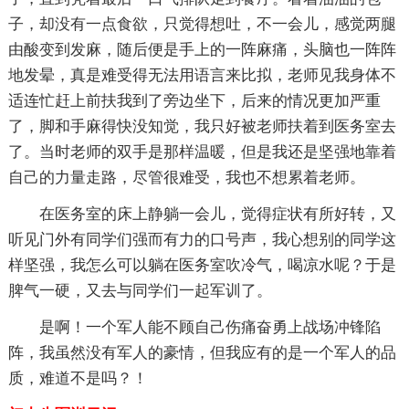
子，却没有一点食欲，只觉得想吐，不一会儿，感觉两腿
由酸变到发麻，随后便是手上的一阵麻痛，头脑也一阵阵
地发晕，真是难受得无法用语言来比拟，老师见我身体不
适连忙赶上前扶我到了旁边坐下，后来的情况更加严重
了，脚和手麻得快没知觉，我只好被老师扶着到医务室去
了。当时老师的双手是那样温暖，但是我还是坚强地靠着
自己的力量走路，尽管很难受，我也不想累着老师。
在医务室的床上静躺一会儿，觉得症状有所好转，又
听见门外有同学们强而有力的口号声，我心想别的同学这
样坚强，我怎么可以躺在医务室吹冷气，喝凉水呢？于是
脾气一硬，又去与同学们一起军训了。
是啊！一个军人能不顾自己伤痛奋勇上战场冲锋陷
阵，我虽然没有军人的豪情，但我应有的是一个军人的品
质，难道不是吗？！