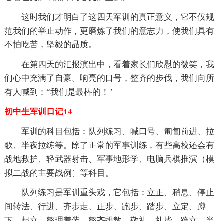
这时我们才明白了这四天军训的真正意义，它不仅规
范我们的举止动作，更磨炼了我们的意志力，使我们具有
不怕吃苦，坚毅的品质。
在第四天的汇报演出中，看着家长们欣慰的微笑，我
们心中充满了自豪。响亮的口号，整齐的步伐，我们向所
有人喊到：“我们是最棒的！”
初中生军训日记14
军训的科目包括：队列练习、喊口号、匍匐前进、拉
歌、半夜拉练等。除了正常的军事训练，有些高校还会有
战地救护、轻武器射击、军事地形学、电脑兵棋推演（模
拟二战的主要战例）等科目。
队列练习是军训重头戏，它包括：立正、稍息、停止
间转法、行进、齐步走、正步、跑步、踏步、立定、蹲
下、起立、整理着装、整齐报数、敬礼、礼毕、跨立、半