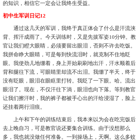
的知识，相信它一定会让我终生受益。
初中生军训日记12
通过这几天的军训，我终于真正体会了什么是汗流浃
背、挥汗成雨了。今天训练时，又是先拔军姿10分钟。教
官让我们瞪大眼睛，必须要留出眼泪，否则不许去吃饭。
我拼命睁大眼睛，可是每到快流泪时，就克制不住地眨
眼。我使劲儿地绷着，身上开始刷刷地出汗，汗水顺着后
背和腿往下流，可眼睛里却流不出泪。我绷了半天，终于
没有眨眼，眼泪在眼眶里打转。我眨了一下眼。哈。流出
眼泪了。现在，不仅汗往下淌，眼泪也向下落。等到教官
让我们擦汗时，我的裤子都被手心出的汗给浸湿了，脸上
还挂着两行泪痕。
上午和下午的训练结束后，我本来以为会在吃完饭后
去上晚自习，可是教官说还要集合训练。由于没想那么
多，我也就没做任何准备。一到操场上，天啊。这么多蚊