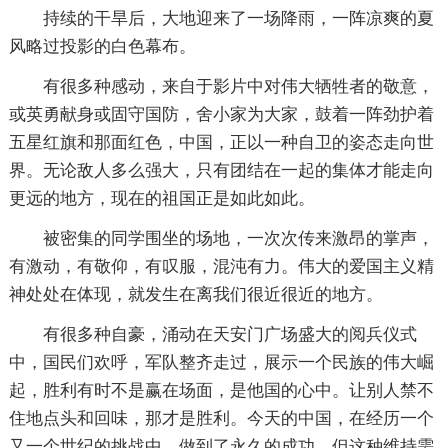
持续的干旱后，大地迎来了一场降雨，一阵凉爽的夏
风略过投影的白色幕布。
有很多种感动，来自于影片中对伟大牺牲者的敬意，
或英勇献身或固守国防，舍小家为大家，鼓着一阵劲护着
五星红旗和那面红色，中国，正以一种自卫的姿态走向世
界。无论敌人多么强大，只有团结在一起的集体才能走向
更远的地方，现在的祖国正是如此如此。
被密集的同学围坐的场地，一次次传来激昂的掌声，
有激动，有敬仰，有叹服，混沌有力。伟大的爱国主义精
神处处在体现，就发生在离我们很近很近的地方。
有很多种自豪，涌动在天安门广场盛大的阅兵仪式
中，国民们欢呼，军队整齐走过，展示一个民族的伟大崛
起，胜利有时不是赢在场面，是他国的心中。让别人禁不
住地点头和回味，那才是胜利。今天的中国，在经历一个
又一个世纪的挑战中，做到了永久的成功。但这种维持需