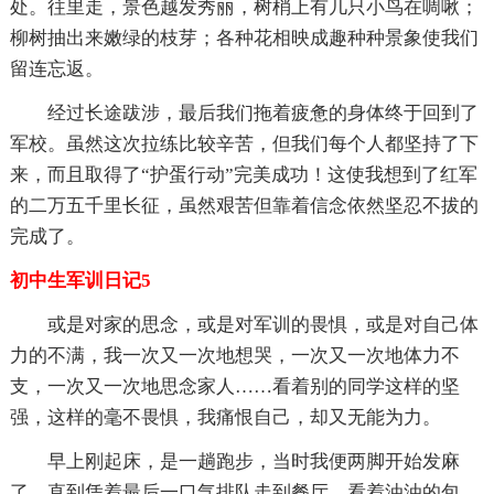
处。往里走，景色越发秀丽，树梢上有几只小鸟在啁啾；
柳树抽出来嫩绿的枝芽；各种花相映成趣种种景象使我们
留连忘返。
经过长途跋涉，最后我们拖着疲惫的身体终于回到了
军校。虽然这次拉练比较辛苦，但我们每个人都坚持了下
来，而且取得了“护蛋行动”完美成功！这使我想到了红军
的二万五千里长征，虽然艰苦但靠着信念依然坚忍不拔的
完成了。
初中生军训日记5
或是对家的思念，或是对军训的畏惧，或是对自己体
力的不满，我一次又一次地想哭，一次又一次地体力不
支，一次又一次地思念家人……看着别的同学这样的坚
强，这样的毫不畏惧，我痛恨自己，却又无能为力。
早上刚起床，是一趟跑步，当时我便两脚开始发麻
了，直到凭着最后一口气排队走到餐厅。看着油油的包