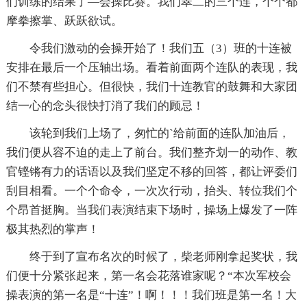
们训练的结果了—会操比赛。我们翠二的三个连，个个都
摩拳擦掌、跃跃欲试。
令我们激动的会操开始了！我们五（3）班的十连被
安排在最后一个压轴出场。看着前面两个连队的表现，我
们不禁有些担心。但很快，我们十连教官的鼓舞和大家团
结一心的念头很快打消了我们的顾忌！
该轮到我们上场了，匆忙的`给前面的连队加油后，
我们便从容不迫的走上了前台。我们整齐划一的动作、教
官铿锵有力的话语以及我们坚定不移的回答，都让评委们
刮目相看。一个个命令，一次次行动，抬头、转位我们个
个昂首挺胸。当我们表演结束下场时，操场上爆发了一阵
极其热烈的掌声！
终于到了宣布名次的时候了，柴老师刚拿起奖状，我
们便十分紧张起来，第一名会花落谁家呢？“本次军校会
操表演的第一名是“十连”！啊！！！我们班是第一名！大