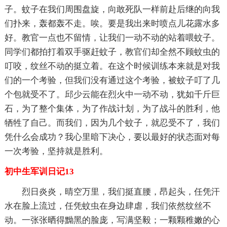
子。蚊子在我们周围盘旋，向敢死队一样前赴后继的向我
们扑来，轰都轰不走。唉。要是我出来时喷点儿花露水多
好。教官一点也不留情，让我们一动不动的站着喂蚊子。
同学们都拍打着双手驱赶蚊子，教官们却全然不顾蚊虫的
叮咬，纹丝不动的挺立着。在这个时候训练本来就是对我
们的一个考验，但我们没有通过这个考验，被蚊子叮了几
个包就受不了。邱少云能在烈火中一动不动，犹如千斤巨
石，为了整个集体，为了作战计划，为了战斗的胜利，他
牺牲了自己。而我们，因为几个蚊子，就忍受不了，我们
凭什么会成功？我心里暗下决心，要以最好的状态面对每
一次考验，坚持就是胜利。
初中生军训日记13
烈日炎炎，晴空万里，我们挺直腰，昂起头，任凭汗
水在脸上流过，任凭蚊虫在身边肆虐，我们依然纹丝不
动。一张张晒得黝黑的脸庞，写满坚毅；一颗颗稚嫩的心