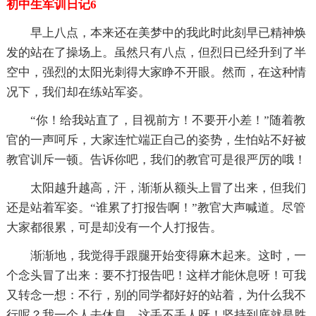
初中生军训日记6
早上八点，本来还在美梦中的我此时此刻早已精神焕
发的站在了操场上。虽然只有八点，但烈日已经升到了半
空中，强烈的太阳光刺得大家睁不开眼。然而，在这种情
况下，我们却在练站军姿。
“你！给我站直了，目视前方！不要开小差！”随着教
官的一声呵斥，大家连忙端正自己的姿势，生怕站不好被
教官训斥一顿。告诉你吧，我们的教官可是很严厉的哦！
太阳越升越高，汗，渐渐从额头上冒了出来，但我们
还是站着军姿。“谁累了打报告啊！”教官大声喊道。尽管
大家都很累，可是却没有一个人打报告。
渐渐地，我觉得手跟腿开始变得麻木起来。这时，一
个念头冒了出来：要不打报告吧！这样才能休息呀！可我
又转念一想：不行，别的同学都好好的站着，为什么我不
行呢？我一个人去休息，这丢不丢人呀！坚持到底就是胜