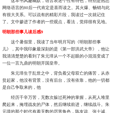
这本书风趣幽默，语言表述个性有特色，特别是熟悉
网络语言的80后一代肯定是喜而读之。其火爆、畅销与此
有很大关系。可以说有的精彩片段，我读过一次就记住
了。文中掺进了作者的一些观点，看法，觉得很有见地。
明朝那些事儿读后感9
这个暑假里，我读了当年明月写的《明朝那些事
儿》，其中我印象最深刻的是《第一部洪武大帝》，他让
我清清楚楚的看到了朱元璋从一个不起眼的小混混变成了
一位一言九鼎的明朝开国皇帝。
朱元璋生于乱世之中，背负着父母双亡的痛苦，从赤
贫起家，他没有背景，没有后台，没有依靠，他的一切都
是自己争取来的，他
经历千辛万苦，无数次躲过死神的掌握，从死人堆里
爬起来，掩埋战友的尸体，然后继续前进，继续战斗。朱
元璋的那个时代有着无数的厉害角色，陈友谅、张士诚、