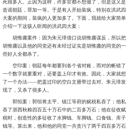
死很多人。正因为这样，许多官都不想做了，但是这又是
造谣朝廷，罪加一等。于是有人开始装疯，特别在洪武四
大案的期间，装疯的人更加多了。下面，我就给大家简单
介绍一下这骇人听闻的洪武四大案：
胡惟庸案件：因为朱元璋借口说胡惟庸谋反，所以把
胡惟庸以及他的同党还有未经过证实是胡惟庸的同党的一
些好人全都杀了。
空印案：朝廷每年都要到各个省对账，而对的帐错了
一个数字就要重对，还要盖上印才有效。因此，大家就想
了一个办法——把盖过印的空白文册带过去对。朱元璋发
现了，又杀了很多人。
郭恒案：郭恒将太平、镇江等府的赋税私吞了；他私
吞了浙西秋粮四百五十万石中的二百多万石；他在征收赋
税时，创造性的多征收了水脚钱、车脚钱、口食钱、库子
钱等。算出来，他和他的同党一共贪污了两千四百多万石