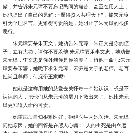
傲，并告诉朱元璋不要忘记民间的痛苦。甚至在用人上，
她也提出了自己的见解：“愿得贤人共理天下”，被朱元璋
引为至理名言。更难得可贵的是，她阻止了朱元璋的很多
恶行。
朱元璋要杀朱正文，她劝告朱元璋，朱正文是你的侄
子，立有大功，请你不要杀他;朱元璋要杀李文忠，她劝告
朱元璋，李文忠是你外甥你是你的养子，留他一命吧;朱元
璋要杀宋濂，她跪下求朱元璋，宋濂是太子的老师。老百
姓尚且尊师，何况帝王家呢?
她就是这样用她的慈爱去关怀每一个她认识，或是不
认识的人，把他们从朱元璋的屠刀下救出来了。她比朱元
璋更知道人命的可贵。
她重病后自知很难医好，拒绝医生为她医治。朱元璋
问她原因，她的回答是在感人心魄：“人的生死是由命运