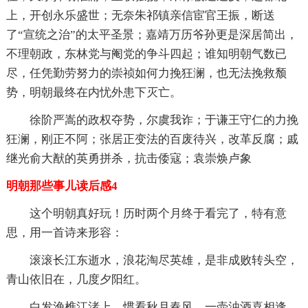
上，开创永乐盛世；无奈朱祁镇亲信宦官王振，断送
了“宣统之治”的太平圣景；嘉靖万历爷孙更是深居简出，
不理朝政，东林党与阉党的争斗四起；谁知明朝气数已
尽，任凭勤劳努力的崇祯如何力挽狂澜，也无法挽救颓
势，明朝最终在内忧外患下灭亡。
徐阶严嵩的政权夺势，尔虞我诈；于谦王守仁的力挽
狂澜，刚正不阿；张居正变法的百废待兴，改革反腐；戚
继光俞大猷的英勇拼杀，抗击倭寇；袁崇焕卢象
明朝那些事儿读后感4
这个明朝真好玩！历时两个月终于看完了，特有意
思，用一首诗来形容：
滚滚长江东逝水，浪花淘尽英雄，是非成败转头空，
青山依旧在，几度夕阳红。
白发渔樵江渚上，惯看秋月春风，一壶浊酒喜相逢，