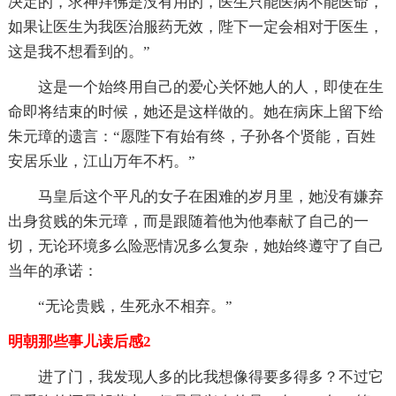
决定的，求神拜佛是没有用的，医生只能医病不能医命，
如果让医生为我医治服药无效，陛下一定会相对于医生，
这是我不想看到的。”
这是一个始终用自己的爱心关怀她人的人，即使在生
命即将结束的时候，她还是这样做的。她在病床上留下给
朱元璋的遗言：“愿陛下有始有终，子孙各个贤能，百姓
安居乐业，江山万年不朽。”
马皇后这个平凡的女子在困难的岁月里，她没有嫌弃
出身贫贱的朱元璋，而是跟随着他为他奉献了自己的一
切，无论环境多么险恶情况多么复杂，她始终遵守了自己
当年的承诺：
“无论贵贱，生死永不相弃。”
明朝那些事儿读后感2
进了门，我发现人多的比我想像得要多得多？不过它