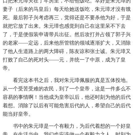
口把朱元璋关在了牢房里，不给他饭吃。幸好是朱元璋的
妻子（后来的马皇后）每天给她送饭吃，朱元璋才没有饿
死。最后郭子兴考虑再三，觉得还是不要杀他为好，于是
就把它放了出来。朱元璋也感觉到自己在这里呆不下去
了，于是便假装申请带兵出征。然后攻打并占领了郭子兴
的老家——定远，后来他所管辖的领域逐渐扩大，又消除
了他人生道路上的两大障碍，陈友谅和张士诚。朱元璋又
打败了自己的死对头——元，并统一了中原，成为了皇
帝。
看完这本书之后，我对朱元璋佩服的真是五体投地。
从一个受苦受难的农民，到了一个皇帝，这是一件多么不
容易的事情啊！当他成为皇帝以后，他还时刻为他的后代
着想。消除了以后有可能危害后代的人，希望自己的后代
能当好皇帝。
书中的朱元璋是一个有毅力，为后代着想的一个好皇
帝。在生活当中，我们也应该做一个有毅力之人，时刻为