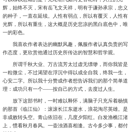
辉，始终不灭，宋有岳飞文天祥，明有于谦孙承宗，忠义
的种子，一直在延续。人性有弱点，所以有覆灭，人性有
光辉，所以有重生，这大概是历史悲凉的黑白底色中，唯
一的彩色。
我喜欢作者表达的幽默风趣，佩服作者认真负责的写
作态度，更欣赏他通过历史所传达的智慧和哲学观。
所谓千秋大业、万古流芳太过虚无缥缈，而你我皆是
一粒微尘，不过渴望在浮沉中得以成全自我，终我一生，
心安二字。所以我十分赞成作者想告诉我们的那个简单道
理：成功只有一个——按自己的方式，去度过人生。
放下这部书时，一时难以释怀，满脑子只充斥着杨慎
的那首《临江仙》：滚滚长江东逝水，浪花淘尽英雄。是
非成败转头空。青山依旧在，几度夕阳红。白发渔樵江渚
上，惯看秋月春风。一壶浊酒喜相逢。古今多少事，都付