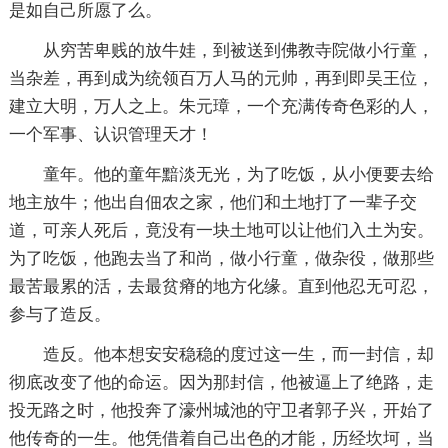
是如自己所愿了么。
从穷苦卑贱的放牛娃，到被送到佛教寺院做小行童，
当杂差，再到成为统领百万人马的元帅，再到即吴王位，
建立大明，万人之上。朱元璋，一个充满传奇色彩的人，
一个军事、认识管理天才！
童年。他的童年黯淡无光，为了吃饭，从小便要去给
地主放牛；他出自佃农之家，他们和土地打了一辈子交
道，可亲人死后，竟没有一块土地可以让他们入土为安。
为了吃饭，他跑去当了和尚，做小行童，做杂役，做那些
最苦最累的活，去最贫瘠的地方化缘。直到他忍无可忍，
参与了造反。
造反。他本想安安稳稳的度过这一生，而一封信，却
彻底改变了他的命运。因为那封信，他被逼上了绝路，走
投无路之时，他投奔了濠州城池的守卫者郭子兴，开始了
他传奇的一生。他凭借着自己出色的才能，历经坎坷，当