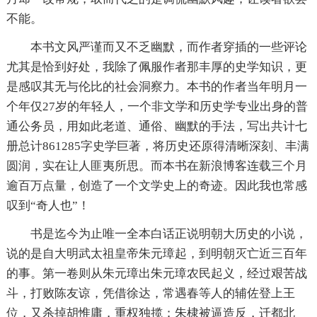
不能。
本书文风严谨而又不乏幽默，而作者穿插的一些评论
尤其是恰到好处，我除了佩服作者那丰厚的史学知识，更
是感叹其无与伦比的社会洞察力。本书的作者当年明月一
个年仅27岁的年轻人，一个非文学和历史学专业出身的普
通公务员，用如此老道、通俗、幽默的手法，写出共计七
册总计861285字史学巨著，将历史还原得清晰深刻、丰满
圆润，实在让人匪夷所思。而本书在新浪博客连载三个月
逾百万点量，创造了一个文学史上的奇迹。因此我也常感
叹到“奇人也”！
书是迄今为止唯一全本白话正说明朝大历史的小说，
说的是自大明武太祖皇帝朱元璋起，到明朝灭亡近三百年
的事。第一卷则从朱元璋出朱元璋农民起义，经过艰苦战
斗，打败陈友谅，凭借徐达，常遇春等人的辅佐登上王
位，又杀掉胡惟庸，重权独揽；朱棣被逼造反，迁都北