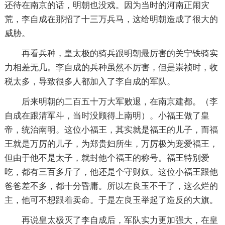
还待在南京的话，明朝也没戏。因为当时的河南正闹灾
荒，李自成在那招了十三万兵马，这给明朝造成了很大的
威胁。
再看兵种，皇太极的骑兵跟明朝最厉害的关宁铁骑实
力相差无几。李自成的兵种虽然不厉害，但是崇祯时，收
税太多，导致很多人都加入了李自成的军队。
后来明朝的二百五十万大军败退，在南京建都。（李
自成在跟清军斗，当时没顾得上南明）。小福王做了皇
帝，统治南明。这位小福王，其实就是福王的儿子，而福
王就是万厉的儿子，为郑贵妇所生，万厉极为宠爱福王，
但由于他不是太子，就封他个福王的称号。福王特别爱
吃，都有三百多斤了，他还是个守财奴。这位小福王跟他
爸爸差不多，都十分昏庸。所以左良玉不干了，这么烂的
主，他可不想跟着卖命。于是左良玉举起了造反的大旗。
再说皇太极灭了李自成后，军队实力更加强大，在皇