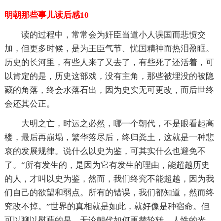
明朝那些事儿读后感10
读的过程中，常常会为奸臣当道小人误国而悲愤交
加，但更多时候，是为王臣气节、忧国精神而热泪盈眶。
历史的长河里，有些人来了又去了，有些死了还活着，可
以肯定的是，历史这部戏，没有主角，那些被埋没的被隐
藏的角落，终会水落石出，因为史实无可更改，而后世终
会还其公正。
大明之亡，时运之必然，哪一个朝代，不是眼看起高
楼，最后再崩塌，繁华落尽后，终归粪土，这就是一种悲
哀的发展规律。说什么以史为鉴，可其实什么也避免不
了。“所有发生的，是因为它有发生的理由，能超越历史
的人，才叫以史为鉴，然而，我们终究不能超越，因为我
们自己的欲望和弱点。所有的错误，我们都知道，然而终
究改不掉。”世界的真相就是如此，就好像是种宿命。但
可以聊以慰藉的是，无论朝代如何更替轮转，人性的光