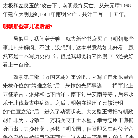
太极和左良玉的`攻击下，南明最终灭亡。从朱元璋1368
年建立大明起到1683年南明灭亡，共计三百一十五年。
明朝那些事儿读后感7
暑假里，我闲着无聊，就去新华书店买了《明朝那些
事儿》来解闷。不过，没想到，这本书竟然如此好看，虽
然它是一本写历史的书，但是我却觉得它比漫画书还要好
看上一百倍。
就拿第二部《万国来朝》来说吧，它写了自永乐皇帝
朱棣夺位的“靖难之役”后，朱棣的光辉事迹——挥军北上
五征蒙古，派郑和七下西洋，南下讨平安南等等，后来永
乐于北伐蒙古中病逝。之后，明朝在经历了比较清明
的“仁宣之治”后，进入了动荡状态。大太监王振把持朝政
胡作非为，导致二十万精兵丧于土木堡，幸亏忠臣于谦挺
身而出，力挽狂澜，拯救了明帝国，但随即又在两位皇帝
争夺皇位中被奸臣陷害而亡。这本书中还采用pk的方式来