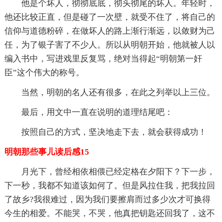
他是个坏人，彻彻底底，彻头彻尾的坏人。年轻时，
他还比较正直，但是碰了一次壁，就受不住了，将自己的
信仰与道德粉碎，在做坏人的路上渐行渐远，以敛财为己
任，为了银子害了不少人。所以从明朝开始，他就被人以
编入书中，写进戏里反复骂，绝对当得起“明朝第一奸
臣”这个伟大的称号。
当然，明朝的名人还有很多，在此之列举以上三位。
最后，用文中一直在说明的道理结尾吧：
按照自己的方式，坚决地走下去，就会获得成功！
明朝那些事儿读后感15
月光下，曾经相依相偎已经定格在夕阳下？下一步，
下一秒，我都不知道该如何了。但是风拉住我，把我拉回
了故乡?我很难过，因为我们要擦肩而过多少次才可换得
今生的相爱。不能哭，不哭，他真把钥匙还回我了，这不