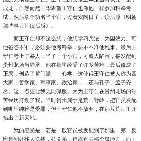
成龙，自然而然王华希望王守仁也像他一样参加科举考
试，然后拿个功名当个官，过着安闲日子，读后感《明朝
那些事儿》读后感》。
而王守仁却不这么想，他想学习兵法，为国效力。可
他爸爸不准，必须要他考科举，要不不准他乱来。最后王
守仁考上了举人，当了一个小官，可遭人陷害，被发配到
贵州龙场当驿丞，他在那里经受了许多苦难，最后修成了
正果，创造了哲门派——心学。这使得王守仁被人称为四
大家：哲学家、军事家、政治家……还与孔子、孟子齐
名。这一点更让我无比佩服。因为王守仁在贵州龙场的艰
苦经历打动了我。当时贵州属于是荒山野岭，把官员发配
到哪里纯粹是受罪，但王守仁他不放弃，在那片荒山里开
拓出了新天地。
我的感受是：若是一般官员被发配到了那里，第一反
应是到处找人送钱，拉关系，但愿别去那个鬼地方，而王