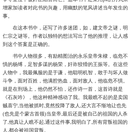
增家加读者对此书的兴趣，用幽默的笔风讲述当年发生的
事。
在这本书中，还写了许多迷团，如，建文帝之谜，明
仁宗之谜等。作者以独特的想法写出了他的推理，让人感
到这个答案是正确的。
书中人物很多，有励精图治的永乐皇帝朱棣，临危不
惧的杨缚，足智多谋的杨荣，奸诈狡猾的王振等。在这些
人物中，我最佩服的是于谦，他聪明机智，敢于与坏人做
斗争，面对百姓，他满腔热血，面对敌人，他临危不惧。
就是在刑场上，他仍然不怕，还作诗一首，这首诗就是
《石灰吟》，他这种精神感动了我。我最瞧不起的是卖国
贼喜宁,当他被抓时,竟然投降了敌人,还大言不惭地让也先
(也先是个蒙古首领)当皇帝,最后还是被自己的祖国的人杀
了,他真让人瞧不起,通过这件事,我明白了,所有背叛祖国的
人,都会被祖国背叛。