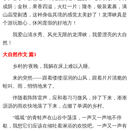
成荫；金秋，果香四溢，火红一片；隆冬，银装素裹，满
山晶莹剔透，这种身临其境的感觉太美妙了！龙潭峡真是
个游玩散心，休闲度假的好地方！
我爱山清水秀、风光无限的龙潭峡，我爱漂亮的大自
然！
大自然作文 篇3
乡村的'夜晚，我躺在床上难以入睡。
来的突然——跟着缕缕湿润的山风，跟着片片清脆的
蛙叫。雨，悄悄地来了。
伴随着阵阵雷声，应和着习习微风，掉了下来，淅淅
沥沥的雨欢快地落了下来，点缀了单调的乡村。
“呱呱”的青蛙声在山谷中荡漾，一声又一声地不停
歇，我想它们应该在倾吐着淋浴的欢悦吧。一声又一声有