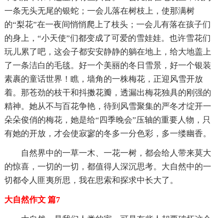
一条无头无尾的银蛇；一会儿落在树枝上，使那满树
的“梨花”在一夜间悄悄爬上了枝头；一会儿有落在孩子们
的身上，“小天使”们都变成了可爱的雪娃娃。也许雪花们
玩儿累了吧，这会子都安安静静的躺在地上，给大地盖上
了一条洁白的毛毯。好一个美丽的冬日雪景，好一个银装
素裹的童话世界！瞧，墙角的一株梅花，正迎风雪开放
着。那苍劲的枝干和抖擞花瓣，透漏出梅花独具的刚强的
精神。她从不与百花争艳，待到风雪聚集的严冬才绽开一
朵朵俊俏的梅花，她是给“四季晚会”压轴的重要人物，只
有她的开放，才会使寂寥的冬多一分色彩，多一缕幽香。
自然界中的一草一木、一花一树，都会给人带来莫大
的惊喜，一切的一切，都值得人深沉思考。大自然中的一
切都令人匪夷所思，我在思索和探求中长大了。
大自然作文 篇7