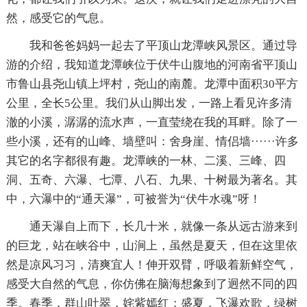
然，感受它的气息。
我和爸爸妈妈一起去了平顶山龙潭峡风景区。通过导
游的介绍，我知道龙潭峡位于伏牛山腹地的河南省平顶山
市鲁山县尧山镇上坪村，尧山的南麓。龙潭中面积30平方
公里，全长5公里。我们从山脚出发，一路上看见许多清
澈的小溪，潺潺的流水声，一直莹绕在我的耳畔。除了一
些小溪，还有的山峰、墙壁叫：舍身崖、情侣墙······许多
其它的名字都很有趣。龙潭峡的一林、二溪、三峰、四
洞、五奇、六瀑、七潭、八石、九果、十树最为著名。其
中，六瀑中的“通天瀑”，可被誉为“伏牛水魂”呀！
通天瀑自上而下，长几十米，就像一条从远古游来到
的巨龙，站在峡谷中，山涧上，虽然是夏天，但在这里依
然是凉风习习，清爽宜人！伸开双臂，呼吸着新鲜空气，
感受大自然的气息，你仿佛在脑海想象到了迥然不同的四
季。春季，群山吐翠，姹紫嫣红；盛夏，飞瀑欢歌，绿树