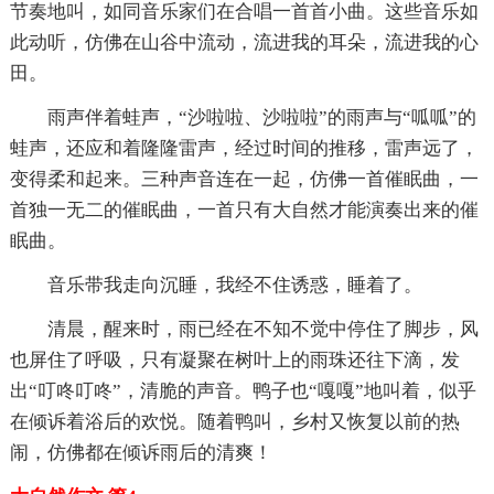
节奏地叫，如同音乐家们在合唱一首首小曲。这些音乐如
此动听，仿佛在山谷中流动，流进我的耳朵，流进我的心
田。
雨声伴着蛙声，“沙啦啦、沙啦啦”的雨声与“呱呱”的
蛙声，还应和着隆隆雷声，经过时间的推移，雷声远了，
变得柔和起来。三种声音连在一起，仿佛一首催眠曲，一
首独一无二的催眠曲，一首只有大自然才能演奏出来的催
眠曲。
音乐带我走向沉睡，我经不住诱惑，睡着了。
清晨，醒来时，雨已经在不知不觉中停住了脚步，风
也屏住了呼吸，只有凝聚在树叶上的雨珠还往下滴，发
出“叮咚叮咚”，清脆的声音。鸭子也“嘎嘎”地叫着，似乎
在倾诉着浴后的欢悦。随着鸭叫，乡村又恢复以前的热
闹，仿佛都在倾诉雨后的清爽！