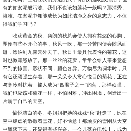
有的如淤泥般污浊。我们不也该如莲花一般吗？那清秀、
淡雅、在淤泥中却能成长为如此洁净之身的意志力，不值
得我们学习吗？
收获黄金的秋。爽朗的秋总会使人拥有豁达的心胸，
即便有些不开心的事，秋风一吹，那一分苦闷便会随风而
逝，漂泊到九霄云外去了。秋日里最具代表性的菊花，这
时也傲霜怒放了。那一丝丝的花瓣，常常会给人带来意想
不到的惊喜。形状不同，颜色各异。万物尽为凋零时，只
有它还顽强生存着。那一朵朵令人赏心悦目的菊花，正在
与寒冷对抗着。被人成为“四君子之一”的菊，那样顽强，
我们也应该和菊花一样，不怕困难，冲出困境，创造出一
片属于自己的天空。
愉悦洁白的冬。冬姐姐把她的妹妹“秋”赶走了，她在
空中肆虐的散撒着雪花，好不惬意！那顽皮的雪刚从天空
中飘落下来，还显得有些兴奋。一会儿落在电线上，成为