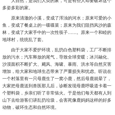
大自然，是我们人类的家，可是有些人却要破坏这个
多姿多彩的家。
原来清澈的小溪，变成了浑浊的河水；原来可爱的小
鱼，变成了餐桌上的一碟碟菜；原来为我们阻挡风沙的森
林，变成了大家手中的一次性筷子……。原来一个和睦的
地球村，统统乱了套。
由于大家不爱护环境，乱扔白色塑料袋，工厂不断排
放的污水；汽车释放的尾气，导致全球变暖；冰川融化、
沙漠面积不断扩大、飓风、海啸、暴雨、洪水等自然灾害
增加，给大家和地球生态带来了严重损失和忧虑。听说在
一个村落里有一只母鹿生了一窝小鹿，然后母鹿就晕了，
大家把母鹿送到兽医那儿后，诊断发现母鹿呼吸道卡着一
个塑料袋，乡亲们听了非常恼火。于是他们每天都有人到
山下去给游客们讲乱扔垃圾，会害死像鹿妈妈这样的好多
动物，破环生态和自然环境。