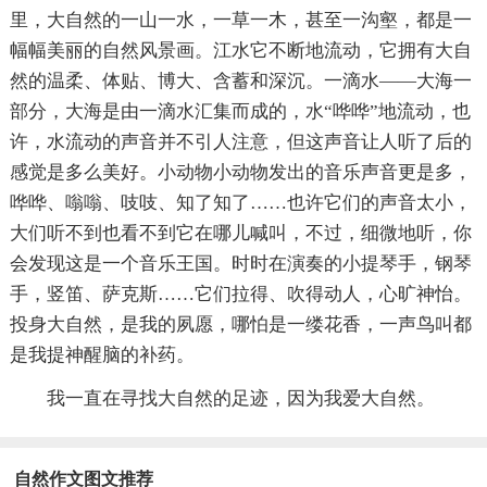
里，大自然的一山一水，一草一木，甚至一沟壑，都是一
幅幅美丽的自然风景画。江水它不断地流动，它拥有大自
然的温柔、体贴、博大、含蓄和深沉。一滴水——大海一
部分，大海是由一滴水汇集而成的，水“哗哗”地流动，也
许，水流动的声音并不引人注意，但这声音让人听了后的
感觉是多么美好。小动物小动物发出的音乐声音更是多，
哗哗、嗡嗡、吱吱、知了知了……也许它们的声音太小，
大们听不到也看不到它在哪儿喊叫，不过，细微地听，你
会发现这是一个音乐王国。时时在演奏的小提琴手，钢琴
手，竖笛、萨克斯……它们拉得、吹得动人，心旷神怡。
投身大自然，是我的夙愿，哪怕是一缕花香，一声鸟叫都
是我提神醒脑的补药。
我一直在寻找大自然的足迹，因为我爱大自然。
自然作文图文推荐