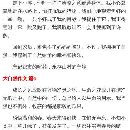
走下小溪，“哇”一阵阵清凉之意疏通身体。我小心翼
翼地走在水路上，怕打扰我的猎物，我耐心地望着鱼虾的
一举一动。一只小虾成了我的目标，我捉住了它，我正得
意时，它一跳又跑了。我吸取教训不一会儿我抓到了许
多。
回到家后，难免不了妈妈的唠叨。不过，我拥抱了自
然，我感到了自然给予的幸福和快乐。
忘记都市的喧嚣，永存山村的宁静。
大自然作文 篇6
成长之风应吹在万物净灵之地，生命之花应开在洁净
无瑕之中。自然中的一切，总是给人以生命的启示。我当
然也不例外，收获的都是肥硕的瓜果。
感悟温和的春。春天来得好快，在悄无声息、不知不
觉中，草儿绿了，枝条发芽了。一切都沐浴着春晨的曙