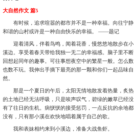
大自然作文 篇5
有时候，追求喧嚣的都市并不是一种幸福。向往宁静
和谐的山村或许是一种自由快乐的幸福。 ——题记
迎着清风，伴着鸟鸣，闻着花香，慢悠悠地散步在小
溪边。享受着春天带给我独一无二的幸福感。脑子里不断
回想起同年的趣事。可往事想夜空中的繁星一般。怎么数
也数不玩。我伸出手摘下最亮的那一颗和你们一起品味自
然。
那是一个夏日的午后，太阳无情地散发着热量，炙热
的土地已经无法呼吸，只是唉声叹气，碧绿的嫩草已经没
有了往日的生机。病恹恹的接受惩罚，一点反抗的余地都
没有，只有那小溪在欢快地唱着属于自己的歌。
我和表妹相约来到小溪边，准备大战鱼虾。