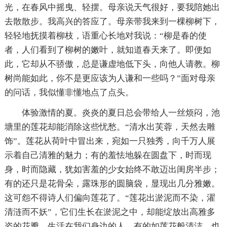
光，在春风中摇曳、轻摆。母亲说天气很好，要我陪她出
去散散步。我高兴的答应了。母亲带我来到一棵柳树下，
轻轻地抚摸着柳枝，语重心长地对我说：“柳是春的使
者，人们看到了柳树的嫩叶，就知道春天来了。即便如
此，它却从不骄傲，总是谦虚地低下头，向他人请教。柳
树尚能如此，你不是更应该为人谦和一些吗？”面对母亲
的问话，我似懂非懂地点了点头。
体验激情的夏。炎炎的夏日总会带给人一丝烦闷，池
塘里的莲花却能消除这些忧愁。“清水出芙蓉，天然去雕
饰”。莲花从荷叶中冒出来，宛如一只独秀，向千万人展
示着自己清雅的魅力；有的羞怯地躲在圆盘下，时而现
身，时而隐藏，犹如害羞的少女始终不敢迈出闺房半步；
有的还只是花骨朵，露珠形的圆脑袋，显现出几分雅嫩。
这可怨不得诗人们偏向莲花了。“莲花出淤泥而不染，濯
清涟而不妖”，它们生长在淤泥之中，却能绽放出高雅多
姿的花瓣。生活在我们身边的人，有的如莲花般清洁，也