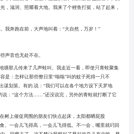
余光，滋润、照耀着大地。我来了个鲤鱼打挺，站了起来，
。我奔跑在前，大声地叫着：“大自然，万岁！”
这些声音也无处不在。
”从池塘那儿传来了几声蛙叫。我走近一看，即使只青蛙聚集
容是：怎样让那些整日里“嗡嗡”叫的蚊子死得一只不
的出谋划策。有的.说：“我们可以在各个地方设下天罗地
的说：“这个方法……”还没说完，另外的青蛙就打断了它
趴在树上催促周围的朋友们快点起床，太阳都晒屁股
觅食。一会儿飞得高，一会儿飞得低。不一会，嘴里就叼回