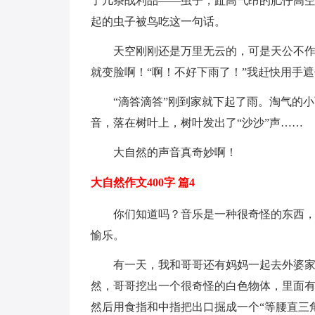
了几条战利品——虫子，趾高气昂的肥仔高
起的虫子被鸟吃这一句话。
天空刚刚还是万里无云的，可是天公不
就变脸啊！“啊！不好下雨了！”我赶快用手
“滴答滴答”刚到家就下起了雨。淘气的
音，落在树叶上，树叶发出了“沙沙”声……
大自然的声音真奇妙啊！
大自然作文400字 篇4
你们知道吗？音乐是一种很奇怪的东西
愉乐。
有一天，我和哥哥还有妈妈一起去外婆
然，哥哥挖出一个很奇怪的白色物体，里面
然后用食指和中指把出口掘成一个“等腰直三