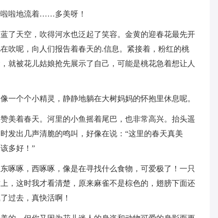
哗啦啦地流着……多美呀！
吹蓝了天空，吹得河水也泛起了笑容。金黄的迎春花最先开
在吹呢，向人们报告着春天的.信息。紧接着，粉红的桃
袋，就被花儿姑娘抢先展示了自己，可能是桃花急着想让人
又像一个个小精灵，静静地躺在大树妈妈的怀抱里休息呢。
，赞美着春天。河里的小鱼摇着尾巴，也非常高兴。抬头遥
时发出几声清脆的鸣叫，好像在说：“这里的春天真美
该多好！”
上东啄啄，西啄啄，像是在寻找什么食物，可爱极了！一只
树上，这时我才看清楚，原来麻雀不是棕色的，翅膀下面还
飞了过去，真快活啊！