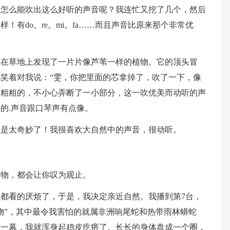
西怎么能吹出这么好听的声音呢？我连忙又挖了几个，然后
有do。re。mi。fa……而且声音比原来那个非常优
我在草地上发现了一片片像芦苇一样的植物。它的顶头冒
笑着对我说：“雯，你把里面的芯拿掉了，吹了一下，像
根粗粗的，不小心弄断了一小部分，这一吹优美而动听的声
的.声音跟口琴声有点像。
真是太奇妙了！我很喜欢大自然中的声音，很动听。
动物，都会让你叹为观止。
都看的厌烦了，于是，我决定亲近自然。我播到第7台，
物”，其中最令我害怕的就属非洲响尾蛇和热带雨林蟒蛇
第一幕，我就浑身起鸡皮疙瘩了。长长的身体盘成一个圈，