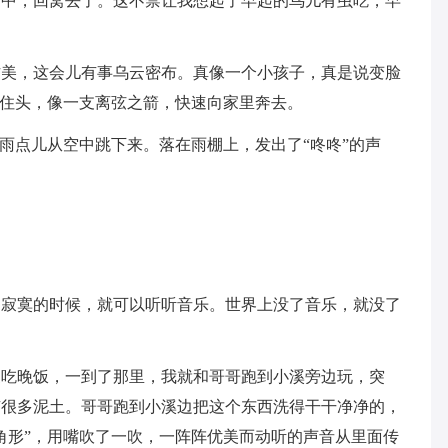
空中，回窝去了。这不禁让我想起了早起的鸟儿有虫吃，早
作美，这会儿有事乌云密布。真像一个小孩子，真是说变脸
遮住头，像一支离弦之箭，快速向家里奔去。
小雨点儿从空中跳下来。落在雨棚上，发出了“咚咚”的声
，寂寞的时候，就可以听听音乐。世界上没了音乐，就没了
家吃晚饭，一到了那里，我就和哥哥跑到小溪旁边玩，突
有很多泥土。哥哥跑到小溪边把这个东西洗得干干净净的，
角形”，用嘴吹了一吹，一阵阵优美而动听的声音从里面传