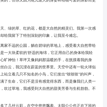
最美的，但你又因为花儿迷人的身姿和动物可爱的身影而更
的天、绿的草、红的花，都是大自然的精灵们。我第一次感
次却给我留下了特别深刻的印象，让我至今难忘。
了离家不远的公园，躺在碧绿的草地上，感受着大自然带给
是一大块柔软的'舒适的海绵，它正用自己的身体给我轻
、心旷神怡！草坪又像妈妈那温暖的手，在抚摸着我的身
一丝白云，我沉浸在蔚蓝的世界里。天空中还有一轮火球似
上站立着几只不知名的小鸟，它们发出“吱吱吱”的叫声，
充满了生命，它们不是没有感觉得东西，而是像我们人类一
梢，吹过草地，我感受到大自然的甜美芳香与生机勃勃。不
。
中多了几丝云彩，在空中悠悠飘着。太阳公公也正在下班的