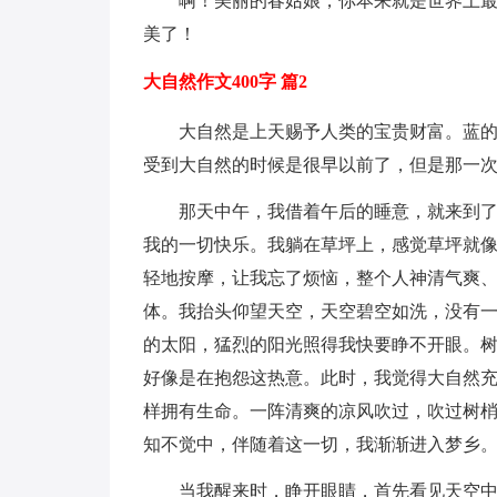
啊！美丽的春姑娘，你本来就是世界上
美了！
大自然作文400字 篇2
大自然是上天赐予人类的宝贵财富。蓝
受到大自然的时候是很早以前了，但是那一
那天中午，我借着午后的睡意，就来到
我的一切快乐。我躺在草坪上，感觉草坪就像
轻地按摩，让我忘了烦恼，整个人神清气爽
体。我抬头仰望天空，天空碧空如洗，没有
的太阳，猛烈的阳光照得我快要睁不开眼。树
好像是在抱怨这热意。此时，我觉得大自然
样拥有生命。一阵清爽的凉风吹过，吹过树
知不觉中，伴随着这一切，我渐渐进入梦乡
当我醒来时，睁开眼睛，首先看见天空