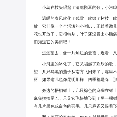
小鸟在枝头唱起了清脆悦耳的歌，小河
温暖的春风吹化了残雪，吹绿了树枝，
放，它们像一个个活泼的小喇叭，正鼓着劲儿
花也开放了，它很特别，叶子还没冒出小脑
们知道它的美丽吧！
远远望去，像一片灿烂的云霞，近看，
小河里的冰化了，它又唱起了欢乐的歌
望，几只乌黑的燕子从南方飞回来了，嘴里不
丽，如果这儿也像昆明那样，四季都是春，那
旁边的梧桐树上，几只棕色的麻雀在树
麻雀摆摆尾巴，只见它飞快地飞到了另一棵
有几片黑色或白色的羽毛。几只麻雀又跟着