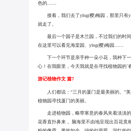
色的……
接着，我们去了yīng(樱)梅园，那里只有
就走了。
最后一个园子是木兰园，不过我们的时
在这里可以看见海棠园、yīng(樱)梅园……
下一个环节是亲手种一朵小花，我种下
心！在我眼里，今天我就是在寻找植物园的`春天，
游记植物作文 篇7
人们都说：“三月的厦门是最美丽的。”
植物园寻找厦门的美丽。
走进植物园，略带寒意的春风夹着淡淡的
花香直扑鼻来， 脑海里不由地呈现出百花竟
粉的像霞，黄的如金，绿的似翡翠，深红的似