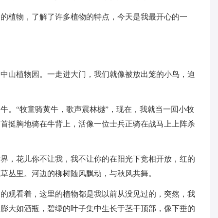
过的植物，了解了许多植物的特点，今天是我最开心的一
了中山植物园。一走进大门，我们就像被放出笼的小鸟，迫
牛。“牧童骑黄牛，歌声震林樾”，现在，我就当一回小牧
昂首挺胸地骑在牛背上，活像一位士兵正骑在战马上上阵杀
世界，花儿你不让我，我不让你的在阳光下竞相开放，红的
在草丛里。河边的柳树随风飘动，与秋风共舞。
细的观看着，这里的植物都是我以前从没见过的，突然，我
部膨大如酒瓶，碧绿的叶子集中生长于茎干顶部，像下垂的