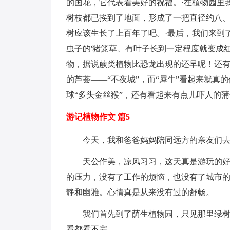
的国花，它代表着美好的祝福。·在植物园里
树枝都已挨到了地面，形成了一把直径约八、
树应该生长了上百年了吧。·最后，我们来到
虫子的'猪笼草、有叶子长到一定程度就变成
物，据说蕨类植物比恐龙出现的还早呢！还
的芦荟——“不夜城”，而“犀牛”看起来就
球“多头金丝猴”，还有看起来有点儿吓人的
游记植物作文 篇5
今天，我和爸爸妈妈陪同远方的亲友们
天公作美，凉风习习，这天真是游玩的好
的压力，没有了工作的烦恼，也没有了城市的
静和幽雅。心情真是从来没有过的舒畅。
我们首先到了荫生植物园，只见那里绿
看都看不完。