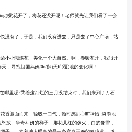
yīng(樱)花开了，梅花还没开呢！老师就先让我们看了一会
间快没有了，于是，我们没有进去，只是去了中心广场，站
一朵小小蝴蝶花，美化一个大自然。啊，春暖花开，我很开
寻找祖国妈妈fān(翻)天fǜ(覆)地的变化啊！
美在哪里呢?乘着这灿烂的三月没结束时，我们来到了万石
花香迎面而来，轻吸一口气，顿时感到心旷神怡 ;淡淡地
相怒放、争奇斗妍的样子，那花儿红的像火，白的像雪，
绸子……接着映入眼帘的是一条宽直干净的林荫道， 道