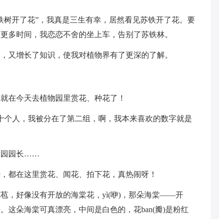
铁树开了花”，我真是三生有幸，居然看见苏铁开了花。要
至更多时间，我恋恋不舍的坐上车，告别了苏铁林。
界，又增长了知识，使我对植物界有了更深的了解。
团就在今天去植物园里赏花、种花了！
十个人，我被分在了第二组，啊，我本来喜欢的数字就是
物园园长……
少，都在这里赏花、闻花、拍下花，真热闹呀！
，好像没有开放的海棠花，yì(咿)，那朵海棠——开
这朵海棠可真漂亮，中间是白色的，花ban(瓣)是粉红