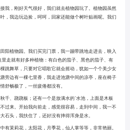
来接我，刚好天气很好，我们就去植物园玩了。植物园虽然
落叶，我边玩边捡，呵呵，回家还能做个树叶贴画呢。我们
观田阳植物园。我们买完门票，我一蹦带跳地走进去，映入
往里走就有好多种植物：有白色的茄子、黑色的茄子、有
一棵跳舞草，只要对它唱歌它就会摇动，犹如一个个美少女
池溏旁边有一棵七里香，我走进池溏中间的凉亭，座在椅子
心情舒畅极了，一丝疲倦都没有。
秋千、跷跷板；还有一个是放满水的`水池，上面是木板
玩不过来。开始我向前走，感觉很容易，走到中间，我一不
块大石头，我扶住了，还好没有摔得浑身是水。
园中有茉莉花，太阳花，月季花，仙人掌等等，非常艳丽。