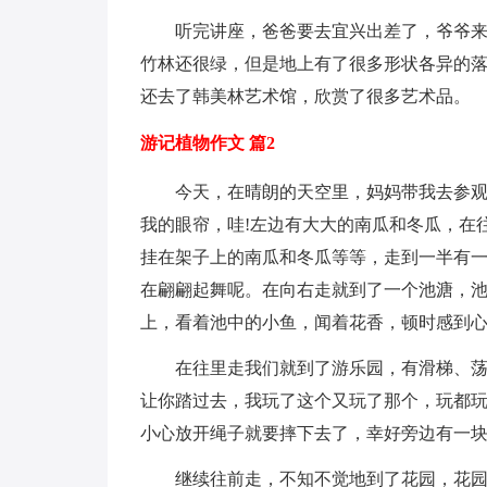
听完讲座，爸爸要去宜兴出差了，爷爷
竹林还很绿，但是地上有了很多形状各异的
还去了韩美林艺术馆，欣赏了很多艺术品。
游记植物作文 篇2
今天，在晴朗的天空里，妈妈带我去参
我的眼帘，哇!左边有大大的南瓜和冬瓜，在
挂在架子上的南瓜和冬瓜等等，走到一半有
在翩翩起舞呢。在向右走就到了一个池溏，
上，看着池中的小鱼，闻着花香，顿时感到
在往里走我们就到了游乐园，有滑梯、荡
让你踏过去，我玩了这个又玩了那个，玩都
小心放开绳子就要摔下去了，幸好旁边有一
继续往前走，不知不觉地到了花园，花