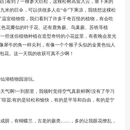
我们看到了一棵参天巨松，这棵松树高耸入云，垂下来的
九米的巨伞，可以供很多人在“伞”下乘凉，我猜想这棵松
了温室植物馆，我们看到了许多千奇百怪的植物，有会吃
红色花瓣似的叶子花、还有鹿角蕨、鸟巢蕨、苏铁等植
有一些迷你植物种植在造型奇特的小花盆里，有夜晚会发光
真的像犀牛的角一样尖利，有像一个个猴子头似的金黄色仙人
蒲包花。这一天我的收获可真不少啊！
去仙湖植物园游玩。
天气啊!一到那里，我顿时觉得空气真新鲜啊!没有了学习
`喧嚣;有的是轻松和愉快，有的是平等和自由，有的是宁
树成荫，有蝴蝶兰，古老的蕨类……，多的让我眼花缭乱，