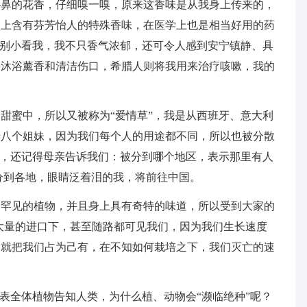
扑鼻的花香，仔细嗅一嗅，原来这香味是从我身上传来的，
身上含有芬芳怡人的特殊香味，在医学上也是相当好用的药
可别小看我，我不只香气浓郁，还可令人感到安宁镇静、具
来沐浴薰香和清洁伤口，希腊人则将我用来治疗咳嗽，我的
甜蜜中，所以又被称为“爱情草”，我是从西班牙、意大利
十八个姐妹，因为我们每个人的用途都不同，所以也被分散
”，还记得母亲告诉我们：被分到哪个地区，表示那里有人
分到各地，眼睛泛着泪的我，将前往中国。
家罕见的植物，并且身上具有奇特的味道，所以受到大家的
大量的进口下，甚至随路都可见我们，因为我们生长速度
，就把我们占为己有，在不知如何栽培之下，我们灭亡的速
代表全体植物告知人类，为什么植、动物会“濒临绝种”呢？