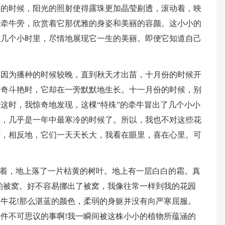
来的时候，阳光的照射使得露珠更加晶莹剔透，滚动着，映
在牵牛旁，欣赏着它那优雅的身姿和美丽的容颜。这小小的
短几个小时里，尽情地展现它一生的美丽。即便它知道自己
。因为播种的时候较晚，直到秋天才出苗，十月份的时候开
争奇斗艳时，它却在一旁默默地生长。十一月份的时候，别
这时，我惊奇地发现，这棵“特殊”的牵牛冒出了几个小小
来，几乎是一年中最寒冷的时候了。所以，我也不对这些花
缩，相反地，它们一天天长大，我看在眼里，喜在心里。可
刮着，地上落了一片枯黄的树叶。地上有一层白白的霜。真
的被窝。好不容易挪出了被窝，我像往常一样到我的花园
牛花!那么湛蓝的颜色，柔弱的身躯并没有向严寒屈服。
件不可思议的事啊!我一瞬间被这株小小的植物所蕴涵的