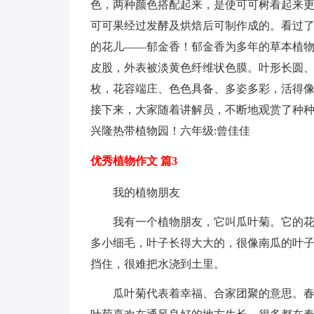
色，两种颜色搭配起来，是使可可树看起来
可可果经过发酵及烘焙后可制作成的。看过
的花儿——郁金香！郁金香为多年的草本植物
皮股，外表被淡黄色纤维状色膜。叶形长圆、
枚，花容端庄、色色具备、多姿多彩，活得
接下来，大家随着讲解员，不断地观赏了种
兴隆热带植物园！六年级:曾佳佳
优秀植物作文 篇3
我的植物朋友
我有一个植物朋友，它叫瓜叶菊。它的
多小细毛，叶子长得大大的，很像南瓜的叶
挡住，很难把水浇到土里。
瓜叶菊代表着幸福、合家团聚的意思。