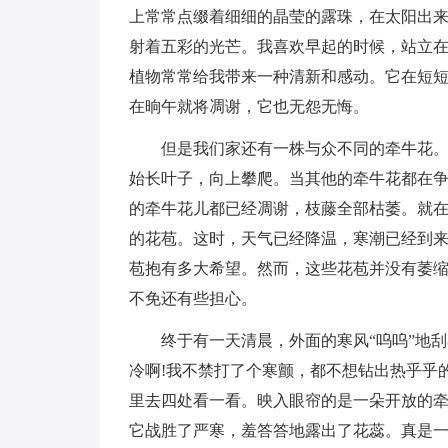
上常常点缀着细细的晶莹的露珠，在太阳出
射着五彩的光芒。我喜欢早起的时候，站立
植物常常给我带来一种清新和感动。它在短
在晌午就将凋谢，它也无怨无悔。
但是我们家还有一株与众不同的牵牛花
始长叶子，向上攀爬。当其他的牵牛花都在
的牵牛花儿都已经凋谢，枝藤全部枯萎。就在
的花苞。这时，天气已经降温，寒潮已经到
苞抱有多大希望。然而，这些花苞并没有萎
不免还有些担心。
终于有一天清晨，外面的寒风“呜呜”地
冷啊!我不禁打了个寒颤，都不想钻出热乎乎
里去四处看一看。映入眼帘的是一朵开放的牵
它战胜了严寒，羞答答地露出了花蕊。真是一