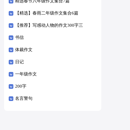
精选春节六年级作文集合7篇
【精选】春雨二年级作文集合6篇
【推荐】写感动人物的作文300字三
篇
书信
体裁作文
日记
一年级作文
200字
名言警句