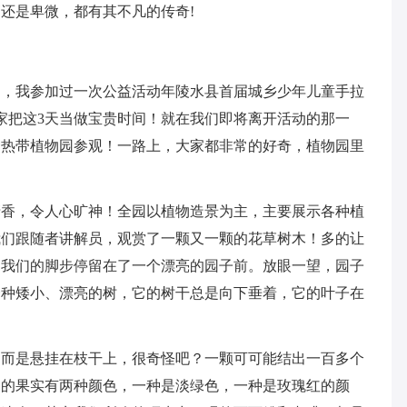
还是卑微，都有其不凡的传奇!
间，我参加过一次公益活动年陵水县首届城乡少年儿童手拉
家把这3天当做宝贵时间！就在我们即将离开活动的那一
隆热带植物园参观！一路上，大家都非常的好奇，植物园里
清香，令人心旷神！全园以植物造景为主，主要展示各种植
我们跟随者讲解员，观赏了一颗又一颗的花草树木！多的让
，我们的脚步停留在了一个漂亮的园子前。放眼一望，园子
一种矮小、漂亮的树，它的树干总是向下垂着，它的叶子在
，而是悬挂在枝干上，很奇怪吧？一颗可可能结出一百多个
它的果实有两种颜色，一种是淡绿色，一种是玫瑰红的颜