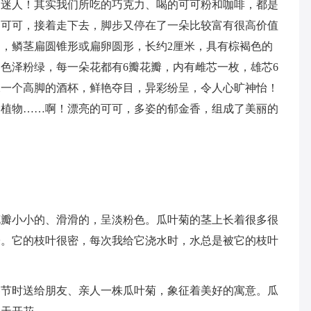
更迷人！其实我们所吃的巧克力、喝的可可粉和咖啡，都是
了可可，接着走下去，脚步又停在了一朵比较富有很高价值
，鳞茎扁圆锥形或扁卵圆形，长约2厘米，具有棕褐色的
色泽粉绿，每一朵花都有6瓣花瓣，内有雌芯一枚，雄芯6
像一个高脚的酒杯，鲜艳夺目，异彩纷呈，令人心旷神怡！
种植物……啊！漂亮的可可，多姿的郁金香，组成了美丽的
花瓣小小的、滑滑的，呈淡粉色。瓜叶菊的茎上长着很多很
子。它的枝叶很密，每次我给它浇水时，水总是被它的枝叶
春节时送给朋友、亲人一株瓜叶菊，象征着美好的寓意。瓜