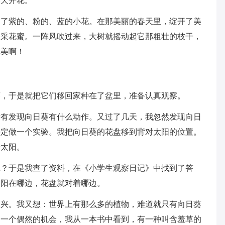
春天开花。
出了紫的、粉的、蓝的小花。在那美丽的春天里，绽开了美
中采花蜜。一阵风吹过来，大树就摇动起它那粗壮的枝干，
真美啊！
葵，于是就把它们移回家种在了盆里，准备认真观察。
没有发现向日葵有什么动作。又过了几天，我忽然发现向日
决定做一个实验。我把向日葵的花盘移到背对太阳的位置。
着太阳。
呢？于是我查了资料，在《小学生观察日记》中找到了答
太阳在哪边，花盘就对着哪边。
高兴。我又想：世界上有那么多的植物，难道就只有向日葵
。一个偶然的机会，我从一本书中看到，有一种叫含羞草的