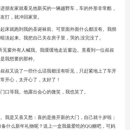
一进朋友家就看见他新买的一辆越野车，车的外形非常酷，
朋友打，就冲回家里。
一起床就跑到我的圣诞袜前。可里面外面什么都没有。我彻
暗淡起来。我把自己关在房子里，哭的.没完没了。
听见窗外有人喊我。我缓缓地走近窗边。竟看到一位叔叔
，是我想要的那种。
递叔叔又说了一些什么话我都没有听见，只赶紧地上了车开
非常开心，太开心了，太好了！
在门口等我。他露出会心的微笑，我也笑了。
啦。我是又喜又愁：喜的是推开新的大门，自己就十岁啦；
准备什么新年礼物呢？送上一盒我最爱吃的QQ糖吧，可妈