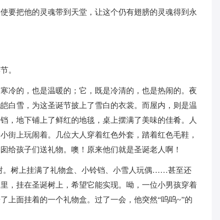
天使要把他的灵魂带到天堂，让这个仍有翅膀的灵魂得到永
诞节。
是寒冷的，也是温暖的；它，既是冷清的，也是热闹的。夜
皑皑白雪，为这圣诞节披上了雪白的衣裳。而屋内，则是温
铃铛，地下铺上了鲜红的地毯，桌上摆满了美味的佳肴。人
的小街上玩闹着。几位大人穿着红色外套，踏着红色毛鞋，
烟囱给孩子们送礼物。噢！原来他们就是圣诞老人啊！
树。树上挂满了礼物盒、小铃铛、小雪人玩偶……甚至还
囊里，挂在圣诞树上，希望它能实现。呦，一位小男孩穿着
了上面挂着的一个礼物盒。过了一会，他突然“呜呜~”的