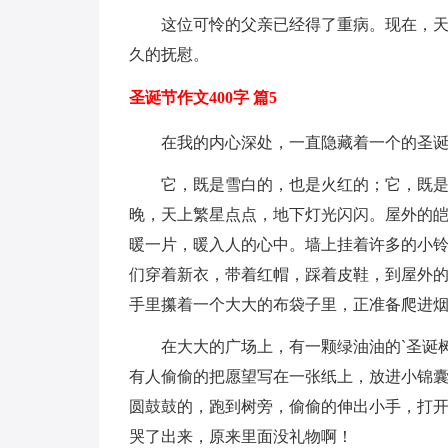
这位可怜的父亲已经得了重病。现在，
久的抚慰。
圣诞节作文400字 篇5
在我的内心深处，一直隐藏着一个的圣
它，既是雪白的，也是火红的；它，既
晚，天上繁星点点，地下灯光闪闪。屋外的
暖一片，暖入人的心中。墙上挂着许多的小
们穿着新衣，带着红帽，踩着皮鞋，到屋外
手里攥着一个大大的布袋子里，正准备爬进
在大大的广场上，有一颗绿油油的`圣诞
有人偷偷的把愿望写在一张纸上，放进小锦
圆鼓鼓的，跑到树旁，偷偷的伸出小手，打开
哭了出来，原来里面没礼物啊！