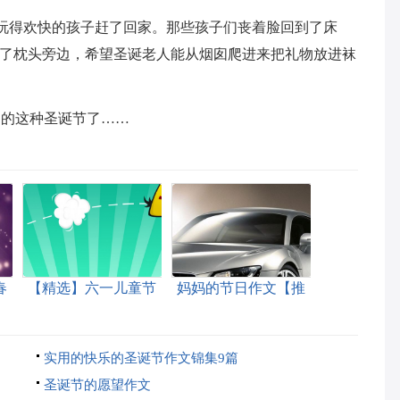
个正玩得欢快的孩子赶了回家。那些孩子们丧着脸回到了床
在了枕头旁边，希望圣诞老人能从烟囱爬进来把礼物放进袜
中的这种圣诞节了……
春
【精选】六一儿童节
妈妈的节日作文【推
篇
的作文200字四篇
荐】
实用的快乐的圣诞节作文锦集9篇
圣诞节的愿望作文