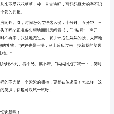
妈从来不爱花花草草；抄一首古诗吧，可妈妈豆大的字不识
一个爱的拥抱。
的房间外。呀，时间怎么过得这么慢，十分钟、五分钟、三
头了吗？正准备失望地回到房间看书，门“吱呀”一声开
，时不再来，我猛地跑过去，双手环抱住妈妈的腰，大声地
您的礼物。”妈妈先是一愣，马上反应过来，摸着我的脑袋
礼物。”
礼物吃不到、看不见、摸不着。”妈妈回抱了我一下，笑呵
妈妈的不光是一个紧紧的拥抱，更是在传递爱！怎么样，这
烂的笑脸，你也可以试一试呀。
记忆犹新呢！