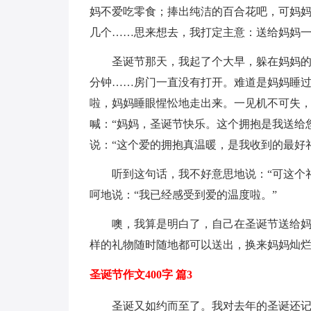
妈不爱吃零食；捧出纯洁的百合花吧，可妈
几个……思来想去，我打定主意：送给妈妈
圣诞节那天，我起了个大早，躲在妈妈
分钟……房门一直没有打开。难道是妈妈睡过
啦，妈妈睡眼惺忪地走出来。一见机不可失
喊：“妈妈，圣诞节快乐。这个拥抱是我送给
说：“这个爱的拥抱真温暖，是我收到的最好
听到这句话，我不好意思地说：“可这个
呵地说：“我已经感受到爱的温度啦。”
噢，我算是明白了，自己在圣诞节送给
样的礼物随时随地都可以送出，换来妈妈灿
圣诞节作文400字 篇3
圣诞又如约而至了。我对去年的圣诞还