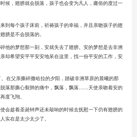
的时候，翅膀就会脱落，孩子也会变为凡人，庸俗的度过一
会来到每个孩子床前，祈祷孩子的幸福，并且亲吻孩子的翅
前翅膀是不会脱落的。
打碎他的梦想那一刻，安就失去了翅膀。安的梦想是去非洲
父亲却希望安平平安安地呆在这里，找一份平安的工作，安
了。在父亲撕碎撒哈拉的夕阳，踏破非洲草原的晨曦的那
膀脱落那撕心裂肺的痛中，飘落，飘落……天使亲吻着安的
以再度飞翔。
天使会趁着圣诞钟声还未敲响的时候去抚慰一下仍有翅膀的
大人实在是太少太少了。