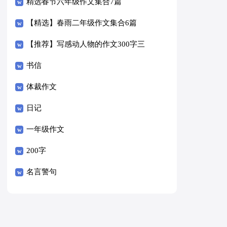
精选春节六年级作文集合7篇
【精选】春雨二年级作文集合6篇
【推荐】写感动人物的作文300字三
篇
书信
体裁作文
日记
一年级作文
200字
名言警句