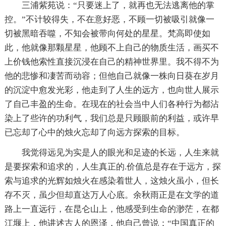
三浦紫苑说：“只要迷上了，就再也无法逃离他的掌
控。”不计较得失，不在意好恶，不顾一切被吸引就像一
切被黑暗吞噬，不知会被带向何处的星星。梵高即使如
此，他就像那颗星星，他顾不上自己的物质生活，画买不
上价钱他索性直接沉浸在自己的精神世界里。我不得不为
他的悲惨和凄苦而动容；但他自己就像一株向日葵在岁月
的沉淀中愈发光彩，他走到了人生的远方，也向世人展示
了自己丰盈的生命。在现在的社会当中人们各种行为都沾
染上了些许的功利气，我们总是只顾眼前的利益，或许早
已忘却了心中的烛火忘却了向远方探索的目标。
我觉得远见为实是人的眼光和足迹的长远，人生来就
是要探索和追求的，人生真正的.价值总是存在于远方，探
索与追求的光辉如烛火在感染着世人，这烛火虽小，但长
存不灭，虽少但却直达万人心底。余秋雨正是在文学的道
路上一直远行，在昆仑山上，他感受到生命的渺茫，在都
江堰上，他讲述古人的恩泽，他自己曾说：“中国真正的