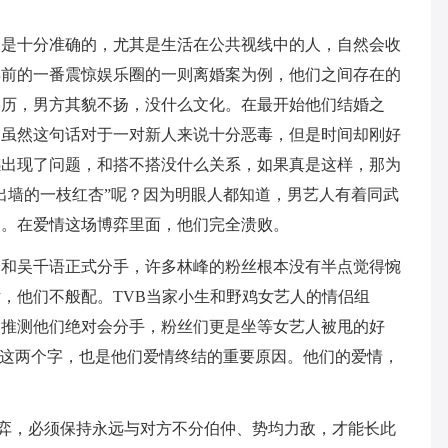
常是十分准确的，尤其是生活在公共视线中的人，自然会收
年前的一番震惊娱乐圈的一则离婚案为例，他们之间存在的
学历，男方其貌不扬，没什么文化。在最开始他们结婚之
。虽然这句话对于一对新人来说十分恶毒，但是时间却刚好
感出现了问题，和搭不搭没什么关系，如果真是这样，那为
出墙的一枝红杏”呢？因为明眼人都知道，男艺人有着同武
的。在爱情这场博弈里面，他们完全溃败。
峰和吴千语正式分手，许多林峰的粉丝根本没有半点觉得惋
，他们不般配。TVB当家小生和野鸡女艺人的情侣组
已推测他们绝对会分手，粉丝们更是坐等女艺人被甩的好
”这两个字，也是他们爱情终结的重要原因。他们的爱情，
博弈，必须保持永远与对方不分伯仲、势均力敌，才能长此