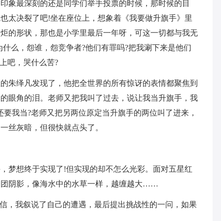
，印象最深刻的还是同学们举手投票的时候，那时候的目
也太决裂了吧!坐在座位上，想象着《我要做升旗手》里
火炬的形状，那也是小学里最后一年呀，可这一切都与我无
为什么，怨谁，怨竞争者?他们有罪吗?把我涮下来是他们
上吧，哭什么苦?
位的朱绎凡发现了，他把全世界的所有惊讶的表情都聚焦到
己的眼角的泪。老师又把我叫了过去，说让我当升旗手，我
还要我当?老师又把另两位原定当升旗手的两位叫了进来，
过一丝灰暗，但很快就点头了。
，梦想终于实现了!但实现的却不怎么光彩。面对五星红
一团阴影，像海水中的水草一样，越缠越大……
封信，我叙说了自己的遭遇，最后提出挑战性的一问，如果