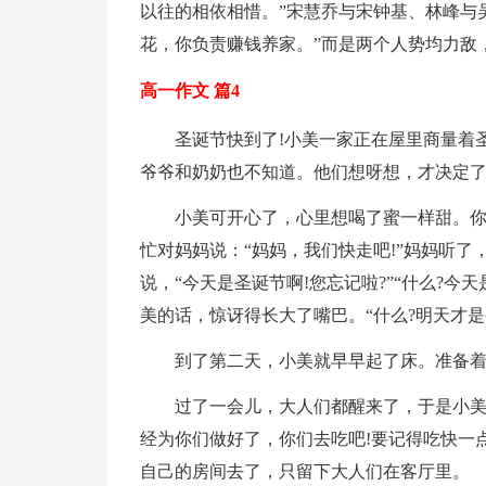
以往的相依相惜。”宋慧乔与宋钟基、林峰与
花，你负责赚钱养家。”而是两个人势均力敌
高一作文 篇4
圣诞节快到了!小美一家正在屋里商量着
爷爷和奶奶也不知道。他们想呀想，才决定了
小美可开心了，心里想喝了蜜一样甜。
忙对妈妈说：“妈妈，我们快走吧!”妈妈听了，
说，“今天是圣诞节啊!您忘记啦?”“什么?今天
美的话，惊讶得长大了嘴巴。“什么?明天才是圣诞
到了第二天，小美就早早起了床。准备着
过了一会儿，大人们都醒来了，于是小美
经为你们做好了，你们去吃吧!要记得吃快一点
自己的房间去了，只留下大人们在客厅里。