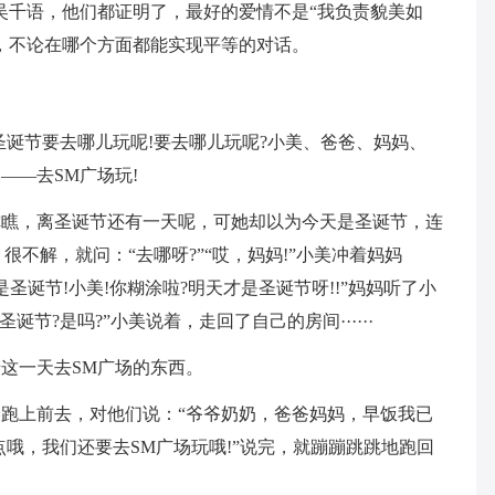
吴千语，他们都证明了，最好的爱情不是“我负责貌美如
，不论在哪个方面都能实现平等的对话。
圣诞节要去哪儿玩呢!要去哪儿玩呢?小美、爸爸、妈妈、
——去SM广场玩!
你瞧，离圣诞节还有一天呢，可她却以为今天是圣诞节，连
很不解，就问：“去哪呀?”“哎，妈妈!”小美冲着妈妈
是圣诞节!小美!你糊涂啦?明天才是圣诞节呀!!”妈妈听了小
节?是吗?”小美说着，走回了自己的房间······
这一天去SM广场的东西。
跑上前去，对他们说：“爷爷奶奶，爸爸妈妈，早饭我已
哦，我们还要去SM广场玩哦!”说完，就蹦蹦跳跳地跑回