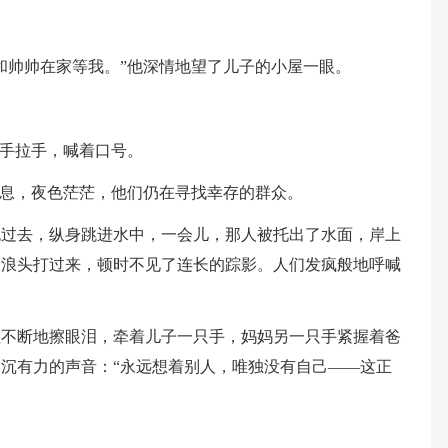
和帅帅在家等我。”他深情地望了儿子的小屋一眼。
们手拉手，喊着口号。
休息，夜色茫茫，他们仍在寻找幸存的群众。
跑过去，纵身跳进水中，一会儿，那人被托出了水面，岸上
个浪头打过来，顿时不见了连长的踪影。人们发疯般地呼喊
姐不断地擦眼泪，牵着儿子一只手，妈妈另一只手紧握着爸
沉有力的声音：“永远想着别人，唯独没有自己——这正