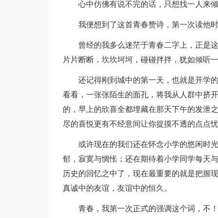
心中仿佛有说不完的话，只想找一人来
我便想到了这首青春赞诗，第一次读他
曾经的我多么迷茫于青春二字上，正是
片片断断，坎坎坷坷，碰碰拌拌，犹如倾听
还记得刚到城中的第一天，也就是开学
看看，一张张陌生的面孔，将我从人群中挤
的，早上的欣喜全都埋藏在那天下午的发泄
尽的喜悦更有不经意间让你捉摸不透的点点
或许现在的我们还在怀念小学的悠闲时
郁，寂寞与惆怅；还在期待着小学同学每天
历史的回忆之中了，现在最重要的就是把握
真诚中的友谊，友谊中的恒久。
青春，我第一次正式的强调这个词，不