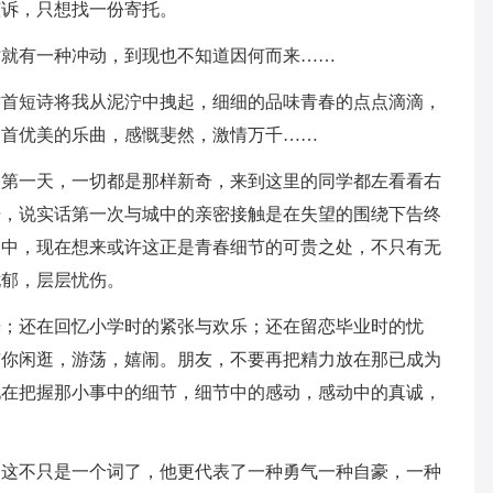
倾诉，只想找一份寄托。
时就有一种冲动，到现也不知道因何而来……
这首短诗将我从泥泞中拽起，细细的品味青春的点点滴滴，
一首优美的乐曲，感慨斐然，激情万千……
的第一天，一切都是那样新奇，来到这里的同学都左看看右
开，说实话第一次与城中的亲密接触是在失望的围绕下告终
之中，现在想来或许这正是青春细节的可贵之处，不只有无
忧郁，层层忧伤。
光；还在回忆小学时的紧张与欢乐；还在留恋毕业时的忧
与你闲逛，游荡，嬉闹。朋友，不要再把精力放在那已成为
现在把握那小事中的细节，细节中的感动，感动中的真诚，
！这不只是一个词了，他更代表了一种勇气一种自豪，一种