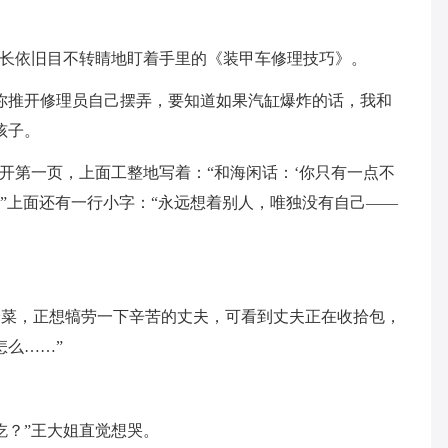
连长依旧目不转睛地盯着手里的《装甲车修理技巧》。
你推开修理员自己摆弄，要知道如果汽缸爆炸的话，我和
孩子。
翻开第一页，上面工整地写着：“和海闲话：‘你只有一点不
。”上面还有一行小字：“永远想着别人，唯独没有自己——
两个菜，正想犒劳一下辛苦的丈夫，可看到丈夫正在收拾包，
怎么……”
吃？”王大姐直觉想哭。