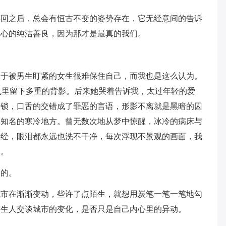
挪回之后，总会有恒古不变的姿势存在，它无经意间的告诉
内心的纯洁善良，因为那才是最真的我们。
过于被男生盯紧的女生很难保住自己，而我也是这么认为。
机里留下多重的背影。后来她哭着告诉我，太过年轻的爱
枷锁，口舌的交错成了罪恶的言语，形影不离就是黑暗的囚
不知名的寒冷地方。曾无数次地从梦中惊醒，冰冷的病床与
神经，眼泪都永远也洗不干净，每次浮现不景观的画面，我
的。
路的。
城市在渐渐变动，些许了点陌生，就想用炭笔一笔一笔地勾
陌生人交谈城市的变化，是否只是自己内心里的异动。