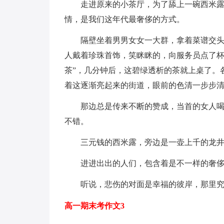
走进原来的小茶厅，为了舔上一碗西米
情，是我们这年代最奢侈的方式。
隔壁坐着男男女女一大群，拿着菜谱交
人戴着珍珠首饰，笑眯眯的，向服务员点了杯
茶”，几分钟后，这碧绿透析的茶就上桌了。
着这逐渐亮起来的街道，眼前的色清一步步
那边总是传来不断的赞成，当首的女人
不错。
三元钱的西米露，旁边是一壶上千的龙
进进出出的人们，包含着是不一样的奢
听说，悲伤的对面是幸福的彼岸，那里
高一期末考作文3