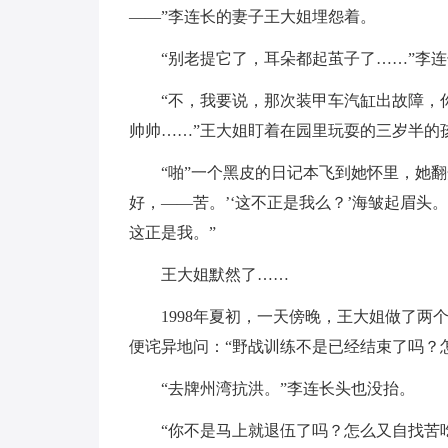
——”李连长的妻子王大姐埋怨着。
“别老提它了，耳朵都起茧子了……”李
“不，我要说，那次装甲车汽缸出故障，
帅帅……”王大姐盯着在园里玩耍的三岁半的
“啪”一个黑皮的日记本飞到她怀里，她
好，——苦。’‘这不正是我么？’海皱起眉头
这正是我。”
王大姐默然了……
1998年夏初，一天傍晚，王大姐做了
便诧异地问：“野战训练不是已经结束了吗？
“去牌州湾抗洪。”李连长头也没抬。
“你不是马上就退伍了吗？怎么又自找苦