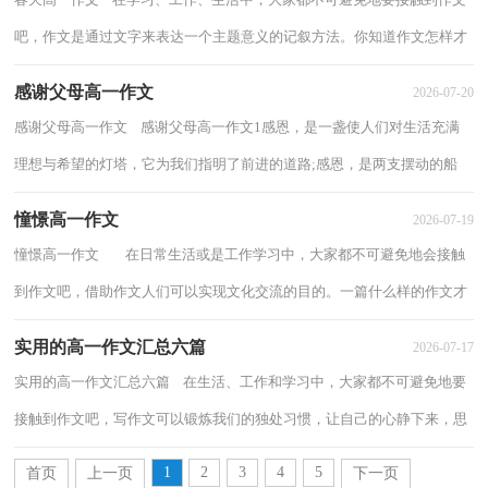
吧，作文是通过文字来表达一个主题意义的记叙方法。你知道作文怎样才
能写的好吗？以下是小编为大家收集的春...
感谢父母高一作文
2026-07-20
感谢父母高一作文 感谢父母高一作文1感恩，是一盏使人们对生活充满
理想与希望的灯塔，它为我们指明了前进的道路;感恩，是两支摆动的船
桨，它将我们在汹涌的波涛中一次次摆渡过来...
憧憬高一作文
2026-07-19
憧憬高一作文 在日常生活或是工作学习中，大家都不可避免地会接触
到作文吧，借助作文人们可以实现文化交流的目的。一篇什么样的作文才
能称之为优秀作文呢？下面是小编整理...
实用的高一作文汇总六篇
2026-07-17
实用的高一作文汇总六篇 在生活、工作和学习中，大家都不可避免地要
接触到作文吧，写作文可以锻炼我们的独处习惯，让自己的心静下来，思
考自己未来的方向。为了让您在写作文时更...
1
2
3
4
5
首页
上一页
下一页