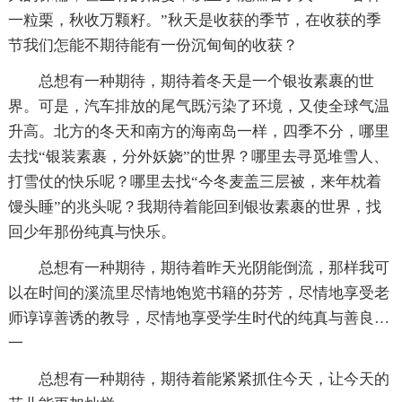
一粒栗，秋收万颗籽。”秋天是收获的季节，在收获的季
节我们怎能不期待能有一份沉甸甸的收获？
总想有一种期待，期待着冬天是一个银妆素裹的世
界。可是，汽车排放的尾气既污染了环境，又使全球气温
升高。北方的冬天和南方的海南岛一样，四季不分，哪里
去找“银装素裹，分外妖娆”的世界？哪里去寻觅堆雪人、
打雪仗的快乐呢？哪里去找“今冬麦盖三层被，来年枕着
馒头睡”的兆头呢？我期待着能回到银妆素裹的世界，找
回少年那份纯真与快乐。
总想有一种期待，期待着昨天光阴能倒流，那样我可
以在时间的溪流里尽情地饱览书籍的芬芳，尽情地享受老
师谆谆善诱的教导，尽情地享受学生时代的纯真与善良…
一
总想有一种期待，期待着能紧紧抓住今天，让今天的