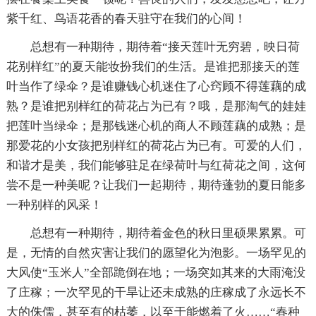
紫千红、鸟语花香的春天驻守在我们的心间！
总想有一种期待，期待着“接天莲叶无穷碧，映日荷
花别样红”的夏天能妆扮我们的生活。是谁把那接天的莲
叶当作了绿伞？是谁赚钱心机迷住了心窍顾不得莲藕的成
熟？是谁把别样红的荷花占为已有？哦，是那淘气的娃娃
把莲叶当绿伞；是那钱迷心机的商人不顾莲藕的成熟；是
那爱花的小女孩把别样红的荷花占为已有。可爱的人们，
和谐才是美，我们能够驻足在绿荷叶与红荷花之间，这何
尝不是一种美呢？让我们一起期待，期待蓬勃的夏日能多
一种别样的风采！
总想有一种期待，期待着金色的秋日里硕果累累。可
是，无情的自然灾害让我们的愿望化为泡影。一场罕见的
大风使“玉米人”全部跪倒在地；一场突如其来的大雨淹没
了庄稼；一次罕见的干旱让还未成熟的庄稼成了永远长不
大的侏儒，甚至有的枯萎，以至于能燃着了火……“春种