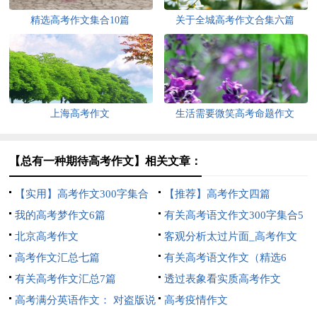
精选高考作文集合10篇
关于全城高考作文合集六篇
上海高考作文
生活需要微笑高考命题作文
【总有一种期待高考作文】相关文章：
【实用】高考作文300字集合
【推荐】高考作文四篇
八篇
我的高考梦作文6篇
有关高考语文作文300字集合5
北京高考作文
篇
客观分析太过片面_高考作文
高考作文汇总七篇
有关高考语文作文（精选6
有关高考作文汇总7篇
篇）
透过表象看实质高考作文
高考满分英语作文： 对盗版说
高考疫情作文