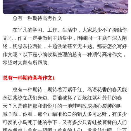
总有一种期待高考作文
在平凡的学习、工作、生活中，大家总少不了接触作
文吧，作文一定要做到主题集中，围绕同一主题作深入阐
述，切忌东拉西扯，主题涣散甚至无主题。那要怎么写好
作文呢？以下是小编收集整理的总有一种期待高考作文，
希望对大家有所帮助。
总有一种期待高考作文1
总有一种期待，期待着万紫千红、鸟语花香的春天能
永远萦绕在我们身边。是谁破坏了百般红紫斗芳菲的春
天？又是谁把那和谐悦耳的一池蛙鸣改成撕心裂肺的叫
喊？哦，你看，那个正瞄准枪口的猎人多可恶呀，有多少
可爱的小鸟死于他的手下，又有多少只青蛙被饕餮的人们
摆在餐桌上美食一顿呢？善良的人们，发发慈悲吧，让万