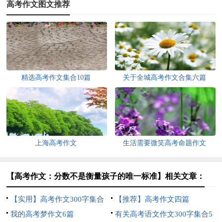
高考作文图文推荐
精选高考作文集合10篇
关于全城高考作文合集六篇
上海高考作文
生活需要微笑高考命题作文
【高考作文：分数不是衡量孩子的唯一标准】相关文章：
【实用】高考作文300字集合
【推荐】高考作文四篇
八篇
我的高考梦作文6篇
有关高考语文作文300字集合5