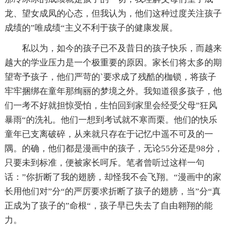
龙、望女成凤的心态，但我认为，他们这种过度关注孩子
成绩的”唯成绩“主义不利于孩子的健康发展。
私以为，如今的孩子已不及昔日的孩子快乐，而越来
越大的学业压力是一个极重要的原因。家长们将太多的期
望寄予孩子，他们严苛的`要求成了残酷的枷锁，将孩子
牢牢捆绑在童年那绚丽的梦境之外。我知道很多孩子，他
们一考不好就担惊受怕，生怕回到家里会经受父母”狂风
暴雨“的洗礼。他们一想到考试就不寒而栗。他们的快乐
童年已支离破碎，从来就只存在于记忆中遥不可及的一
隅。的确，他们都是漫画中的孩子，无论55分还是98分，
只要未到标准，便被家长呵斥。笔者曾听过这样一句
话：”你折断了我的翅膀，却怪我不会飞翔。“漫画中的家
长用他们对”分“的严厉要求折断了孩子的翅膀，当”分“真
正成为了孩子的”命根“，孩子早已失去了自由翱翔的能
力。