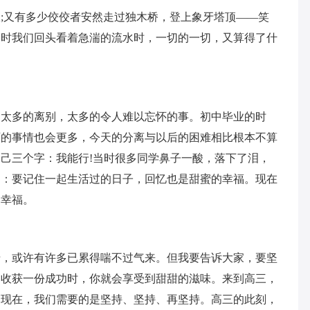
;又有多少佼佼者安然走过独木桥，登上象牙塔顶——笑
那时我们回头看着急湍的流水时，一切的一切，又算得了什
，太多的离别，太多的令人难以忘怀的事。初中毕业的时
历的事情也会更多，今天的分离与以后的困难相比根本不算
己三个字：我能行!当时很多同学鼻子一酸，落下了泪，
们：要记住一起生活过的日子，回忆也是甜蜜的幸福。现在
的幸福。
涉，或许有许多已累得喘不过气来。但我要告诉大家，要坚
中收获一份成功时，你就会享受到甜甜的滋味。来到高三，
，现在，我们需要的是坚持、坚持、再坚持。高三的此刻，