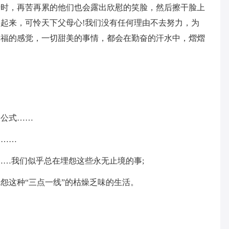
母时，再苦再累的他们也会露出欣慰的笑脸，然后擦干脸上
起来，可怜天下父母心!我们没有任何理由不去努力，为
幸福的感觉，一切甜美的事情，都会在勤奋的汗水中，熠熠
种公式……
词……
……我们似乎总在埋怨这些永无止境的事;
怨这种“三点一线”的枯燥乏味的生活。
。