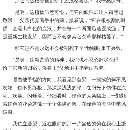
“那它怎么根部被割断了还没枯萎呢？”我倍感惊奇。
“是啊，这植物虽然可恨，但它的顽强却让人肃然起
敬哦！”父亲抚弄着手中的蓟，接着说，“它在根被割的时
候，会流出白色的血液，并在每一个断面迅速凝成痂，于
是重新生根发芽，因而它不会像其它杂草那样枯萎了。”
“那它岂不是永远不会被割死了？”我顿时来了兴致。
“是呀，这就是蓟的精神，我们也不忍心赶尽杀绝，
给了它新的归宿，你看！”父亲用手指着山旮旯。
顺着他手指的方向，我看见那旮旯，一簇簇的蓟不见
发端，也不见终极，那深深浅浅的绿，在阳光下仿佛在流
动、欢笑、闪烁着。仔细看时，绿色的大条幅上，一颗颗
紫红色的花朵就像一个个张满的帆，在绿色的海洋中乘风
破浪。
我伫立凝望，近在眼前的那一片盎然的蓟在我心上缓