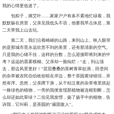
我的心情更低迷了。
包粽子，摘艾叶……家家户户有条不紊地忙碌着，我
默默躲在房里，父亲见我低头不语，他要我早点休息，第
二天带我上山去玩。
第二天，我们沿着崎岖的山路，来到山上。映入眼帘
的是那城市里永远欣赏不到的美景，还有那清新的空气。
只是我的心绪不佳，这样的分数，怎么迎接即将到来的中
考？远远的晨雾模糊。父亲却一脸灿烂：“走，到山顶
去，那边风景更好！”层层叠叠的茶树青翠欲滴，田垄间
的杂草被农民伯伯收拾晾在岸边，整个茶园黄绿错综，井
然有序。忽然，父亲蹲下身，从干枯泛黄的杂草堆里抓起
一株绿色的植物，一旁的我便发现那植物被连根割断，怎
么却还如此翠绿？二伯见我发愣，扬了扬手中的植物，告
诉我，它叫蓟，是茶园的“顽固敌人”。