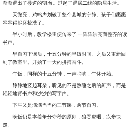
渐渐退出了楼道的'舞台。过起了退居二线的隐居生活。
天微亮，鸡鸣声划破了整个县城的宁静。孩子们窸窸
窣窣得起床梳洗了。
半小时后，教学楼里便传来了 一阵阵洪亮而整齐的读
书声。
早自习下课后，十五分钟的早饭时间。之后又重新回
到了教室里。开始了一天的拼搏奋斗。
午饭，同样的十五分钟，一声哨响，午休开始。
静静地竖起耳朵，听见的不是熟睡之后的鼾声，而是
轻轻地背书声和沙沙的写字声。
下午又是满满当当的三节课，两节自习。
晚饭仍是本着争分夺秒的原则，狼吞虎咽，疾步快
走。