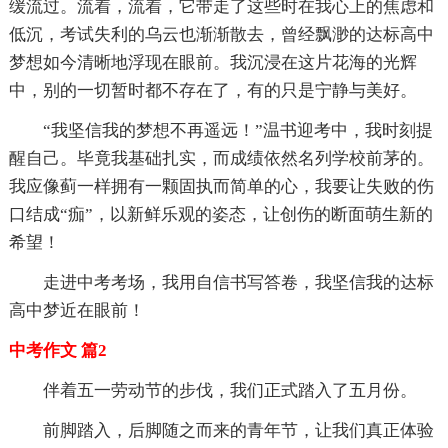
缓流过。流着，流着，它带走了这些时在我心上的焦虑和
低沉，考试失利的乌云也渐渐散去，曾经飘渺的达标高中
梦想如今清晰地浮现在眼前。我沉浸在这片花海的光辉
中，别的一切暂时都不存在了，有的只是宁静与美好。
“我坚信我的梦想不再遥远！”温书迎考中，我时刻提
醒自己。毕竟我基础扎实，而成绩依然名列学校前茅的。
我应像蓟一样拥有一颗固执而简单的心，我要让失败的伤
口结成“痂”，以新鲜乐观的姿态，让创伤的断面萌生新的
希望！
走进中考考场，我用自信书写答卷，我坚信我的达标
高中梦近在眼前！
中考作文 篇2
伴着五一劳动节的步伐，我们正式踏入了五月份。
前脚踏入，后脚随之而来的青年节，让我们真正体验