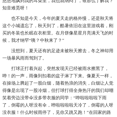
悠悠地飘到我的耳朵里，我也就纳闷了，谁那么了解我？
知音难觅呀！
也不知是今天，今年的夏天走的格外慢，还是秋天将
这个小城遗忘了，秋天到了，酷暑依旧在这里游戏着，刚
买的冬装也长眠在衣柜里。在月饼像星星月亮满天飞的时
候，我才纳罕“咦？中秋来了？”
没想到，夏天还有的足迹未被秋天擦去，冬之神却用
一场暴风雨而驾到了。
打球正打着兴起，突然发现天已经被雨水擦黑了，
哗！的一声，雨像到扣着的盆子淋了下来。像夏天一样，
在操场上腾起了一股白烟，随着热浪的消失，白烟让人觉
得像是出现了一股冷烟，但打球打得全身热汗的我们却嘲
笑着旁边没带伞没多带衣服的同学：“哗啦啦啦啦下雨
了，倒霉的人呀没有伞，哗啦啦啦啦天冷了，倒霉的人呀
没衣服！什么时候雨停了，见你又跳又跑！”在回家的路