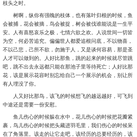
枝头之时。
树啊，纵你有强魄的枝体，也有落叶归根的时候，鱼
会被捕，花会被摘，鸟会被捉，树会被伐谁能说是一生平
安。人有喜怒哀乐之极，七情六欲之欢。人说世间一切皆
为空，何必苦追究。偏偏世人都爱追根问底，不以物喜，
不以己悲，己所不欲，勿施于人，又是谈何容易，那是圣
人才可以做到的。人好比那鱼，跳的起来的时候就尽管跳
吧，跳不出去永远都只能在那池子里等待死亡；人好比那
花，该是展示花容时别忘给自己一个展示的机会，别让所
有人埋没了你。
人又好比那鸟，该飞的时候想飞的越远越好，可飞到
中途还是需要一份安慰。
鱼儿伤心的时候躲在水中，花儿伤心的时候把花瓣紧
裹，鸟儿伤心的时候把头藏进羽毛里，我们伤心的时候呆
在了角落里。该走的让它走吧，该经历的总要经历的，该