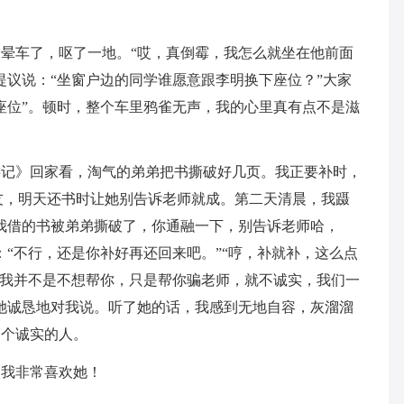
晕车了，呕了一地。“哎，真倒霉，我怎么就坐在他前面
提议说：“坐窗户边的同学谁愿意跟李明换下座位？”大家
座位”。顿时，整个车里鸦雀无声，我的心里真有点不是滋
游记》回家看，淘气的弟弟把书撕破好几页。我正要补时，
友，明天还书时让她别告诉老师就成。第二天清晨，我蹑
我借的书被弟弟撕破了，你通融一下，别告诉老师哈，
：“不行，还是你补好再还回来吧。”“哼，补就补，这么点
，我并不是不想帮你，只是帮你骗老师，就不诚实，我们一
她诚恳地对我说。听了她的话，我感到无地自容，灰溜溜
一个诚实的人。
，我非常喜欢她！