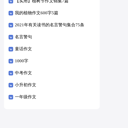
篇
【实用】植树节作文锦集7篇
我的植物作文600字5篇
2021年有关读书的名言警句集合75条
名言警句
童话作文
1000字
中考作文
小升初作文
一年级作文