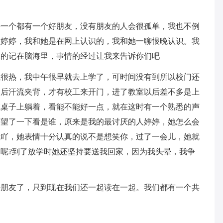
每一个都有一个好朋友，没有朋友的人会很孤单，我也不例
叫婷婷，我和她是在网上认识的，我和她一聊恨晚认识。我
深的记在脑海里，事情的经过让我来告诉你们吧
气很热，我中午很早就去上学了，可时间没有到所以校门还
钟后汗流夹背，才有校工来开门，进了教室以后差不多是上
在桌子上躺着，看能不能好一点，就在这时有一个熟悉的声
头望了一下看是谁，原来是我的最讨厌的人婷婷，她怎么会
我吖，她表情十分认真的说不是想笑你，过了一会儿，她就
呢?到了放学时她还坚持要送我回家，因为我头晕，我争
好朋友了，只到现在我们还一起读在一起。我们都有一个共