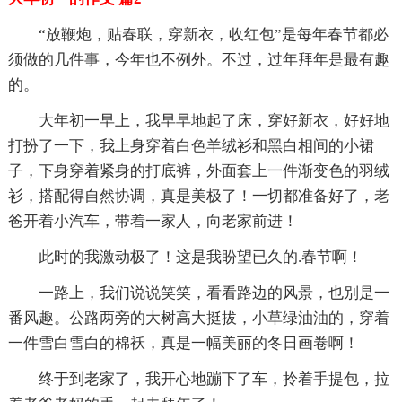
“放鞭炮，贴春联，穿新衣，收红包”是每年春节都必
须做的几件事，今年也不例外。不过，过年拜年是最有趣
的。
大年初一早上，我早早地起了床，穿好新衣，好好地
打扮了一下，我上身穿着白色羊绒衫和黑白相间的小裙
子，下身穿着紧身的打底裤，外面套上一件渐变色的羽绒
衫，搭配得自然协调，真是美极了！一切都准备好了，老
爸开着小汽车，带着一家人，向老家前进！
此时的我激动极了！这是我盼望已久的.春节啊！
一路上，我们说说笑笑，看看路边的风景，也别是一
番风趣。公路两旁的大树高大挺拔，小草绿油油的，穿着
一件雪白雪白的棉袄，真是一幅美丽的冬日画卷啊！
终于到老家了，我开心地蹦下了车，拎着手提包，拉