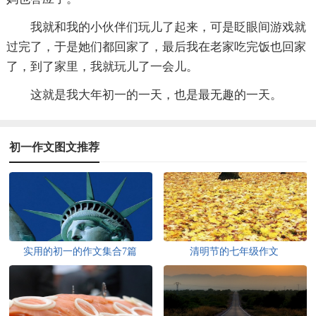
我就和我的小伙伴们玩儿了起来，可是眨眼间游戏就
过完了，于是她们都回家了，最后我在老家吃完饭也回家
了，到了家里，我就玩儿了一会儿。
这就是我大年初一的一天，也是最无趣的一天。
初一作文图文推荐
实用的初一的作文集合7篇
清明节的七年级作文