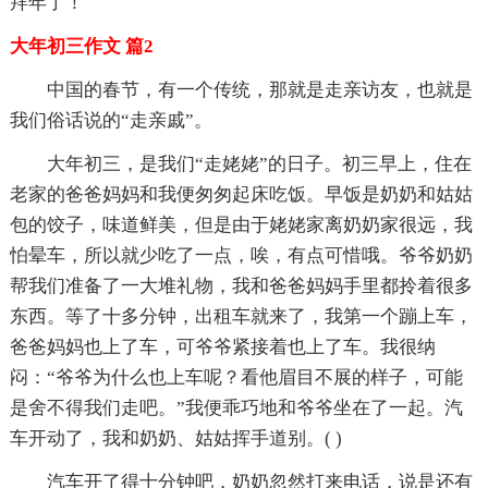
拜年了！
大年初三作文 篇2
中国的春节，有一个传统，那就是走亲访友，也就是
我们俗话说的“走亲戚”。
大年初三，是我们“走姥姥”的日子。初三早上，住在
老家的爸爸妈妈和我便匆匆起床吃饭。早饭是奶奶和姑姑
包的饺子，味道鲜美，但是由于姥姥家离奶奶家很远，我
怕晕车，所以就少吃了一点，唉，有点可惜哦。爷爷奶奶
帮我们准备了一大堆礼物，我和爸爸妈妈手里都拎着很多
东西。等了十多分钟，出租车就来了，我第一个蹦上车，
爸爸妈妈也上了车，可爷爷紧接着也上了车。我很纳
闷：“爷爷为什么也上车呢？看他眉目不展的样子，可能
是舍不得我们走吧。”我便乖巧地和爷爷坐在了一起。汽
车开动了，我和奶奶、姑姑挥手道别。( )
汽车开了得十分钟吧，奶奶忽然打来电话，说是还有