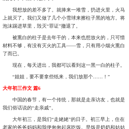
我想放的差不多了。就捧来一堆雪，扔进火里，火马
上就灭了。我们又做了几个小雪球来擦柱子黑的地方。将
泡沫踢进草里，毁灭“罪证”撤退了。
被熏白的柱子是去年干的，本来也想放火的，只可惜
材料不够，有没有灭火的工具——雪，只有用小烟火熏白
了而已。
现在，每天进出，我都可以看到这一黑一白的柱子。
“姐姐，要不要拿些纸来，我们放那个……！”
大年初三作文 篇6
中国的春节，有一个传统，那就是走亲访友，也就是
我们俗话说的“走亲戚”。
大年初三，是我们“走姥姥”的日子。初三早上，住在
老家的爸爸妈妈和我便匆匆起床吃饭。早饭是奶奶和姑姑