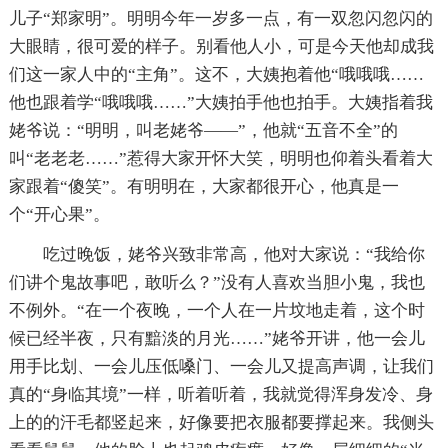
儿子“郑家明”。明明今年一岁多一点，有一双忽闪忽闪的
大眼睛，很可爱的样子。别看他人小，可是今天他却成我
们这一家人中的“主角”。这不，大姨抱着他“哦哦哦……
他也跟着学“哦哦哦……”大姨拍手他也拍手。大姨指着我
姥爷说：“明明，叫老姥爷——”，他就“五音不全”的
叫“老老老……”惹得大家开怀大笑，明明也仰着头看着大
家跟着“傻笑”。有明明在，大家都很开心，他真是一
个“开心果”。
吃过晚饭，姥爷兴致非常高，他对大家说：“我给你
们讲个鬼故事吧，敢听么？”没有人喜欢当胆小鬼，我也
不例外。“在一个夜晚，一个人在一片坟地走着，这个时
候已经半夜，只有黯淡的月光……”姥爷开讲，他一会儿
用手比划、一会儿压低嗓门、一会儿又提高声调，让我们
真的“身临其境”一样，听着听着，我就觉得浑身发冷、身
上的的汗毛都竖起来，好像要把衣服都要撑起来。我侧头