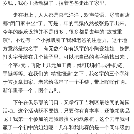
岁钱，我心里激动极了，拉着爸爸走出了家里。
走在街上，人人都是喜气洋洋，欢声笑语。尽管商店
都“闭门家中坐”了。可是，年的气氛依然被张扬了出来。
今年的娱乐设施并不是很多，很多都是去年的“故技重
演”。不过有一个小摊吸引了我和老爸的注意力。这个地
方竟然是找名字，有无数个印有汉字的小陶瓷娃娃，按照
打头字母装在几个筐子里。可以把自己的名字给找出来，
一个字3元，再附上几元加工费，就可以制作成手机链、
手链等等。在我们的“精挑细选”之下，我名字的三个字终
于被捉拿归案。老爸给我串了一个手链，带上哗哗作响。
新年里带一个，图个吉利。
下午在俱乐部的门口，又举行了吉利区最热闹的游园
活动。这个活动既不要钱，只要你有真本事，还能领奖品
呢！我第一个参加的是我最擅长的磊象棋，这个去年我可
赢了一个初中的姐姐呢！几年和我比赛的是一个同年级的