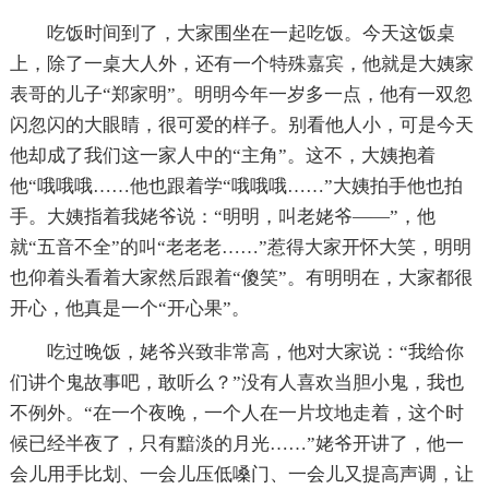
吃饭时间到了，大家围坐在一起吃饭。今天这饭桌
上，除了一桌大人外，还有一个特殊嘉宾，他就是大姨家
表哥的儿子“郑家明”。明明今年一岁多一点，他有一双忽
闪忽闪的大眼睛，很可爱的样子。别看他人小，可是今天
他却成了我们这一家人中的“主角”。这不，大姨抱着
他“哦哦哦……他也跟着学“哦哦哦……”大姨拍手他也拍
手。大姨指着我姥爷说：“明明，叫老姥爷——”，他
就“五音不全”的叫“老老老……”惹得大家开怀大笑，明明
也仰着头看着大家然后跟着“傻笑”。有明明在，大家都很
开心，他真是一个“开心果”。
吃过晚饭，姥爷兴致非常高，他对大家说：“我给你
们讲个鬼故事吧，敢听么？”没有人喜欢当胆小鬼，我也
不例外。“在一个夜晚，一个人在一片坟地走着，这个时
候已经半夜了，只有黯淡的月光……”姥爷开讲了，他一
会儿用手比划、一会儿压低嗓门、一会儿又提高声调，让