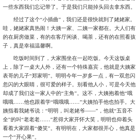
一些东西我们忘记带了。于是我们只能掉头回去拿东西。
经过了这个“小插曲”，我们还是很快就到了姥姥家。
哇，姥姥家真热闹！大姨一家、二姨一家都在。大人们有
的在厨房做菜，有的在客厅闲谈、喝茶，还有的在照看孩
子，真是幸福温馨啊。
吃饭时间到了，大家围坐在一起吃饭。今天这饭桌
上，除了一桌大人外，还有一个特殊嘉宾，他就是大姨家
表哥的儿子“郑家明”。明明今年一岁多一点，有一双忽闪
忽闪的大眼睛，很可爱的样子。别看他人小，可是今天他
却成了我们这一家人中的“主角”。这不，大姨抱着他“哦
哦哦……他也跟着学“哦哦哦……”大姨拍手他也拍手。大
姨指着我姥爷说：“明明，叫老姥爷——”，他就“五音不
全”的叫“老老老……”惹得大家开怀大笑，明明也仰着头
看着大家跟着“傻笑”。有明明在，大家都很开心，他真是
一个“开心果”。