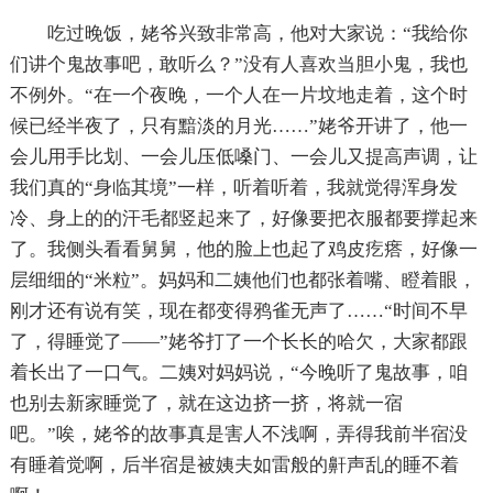
吃过晚饭，姥爷兴致非常高，他对大家说：“我给你
们讲个鬼故事吧，敢听么？”没有人喜欢当胆小鬼，我也
不例外。“在一个夜晚，一个人在一片坟地走着，这个时
候已经半夜了，只有黯淡的月光……”姥爷开讲了，他一
会儿用手比划、一会儿压低嗓门、一会儿又提高声调，让
我们真的“身临其境”一样，听着听着，我就觉得浑身发
冷、身上的的汗毛都竖起来了，好像要把衣服都要撑起来
了。我侧头看看舅舅，他的脸上也起了鸡皮疙瘩，好像一
层细细的“米粒”。妈妈和二姨他们也都张着嘴、瞪着眼，
刚才还有说有笑，现在都变得鸦雀无声了……“时间不早
了，得睡觉了——”姥爷打了一个长长的哈欠，大家都跟
着长出了一口气。二姨对妈妈说，“今晚听了鬼故事，咱
也别去新家睡觉了，就在这边挤一挤，将就一宿
吧。”唉，姥爷的故事真是害人不浅啊，弄得我前半宿没
有睡着觉啊，后半宿是被姨夫如雷般的鼾声乱的睡不着