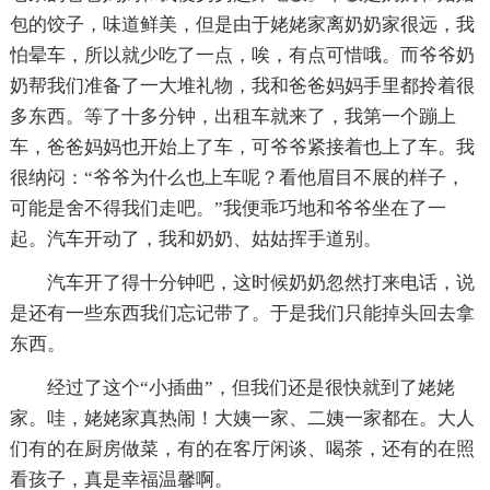
包的饺子，味道鲜美，但是由于姥姥家离奶奶家很远，我
怕晕车，所以就少吃了一点，唉，有点可惜哦。而爷爷奶
奶帮我们准备了一大堆礼物，我和爸爸妈妈手里都拎着很
多东西。等了十多分钟，出租车就来了，我第一个蹦上
车，爸爸妈妈也开始上了车，可爷爷紧接着也上了车。我
很纳闷：“爷爷为什么也上车呢？看他眉目不展的样子，
可能是舍不得我们走吧。”我便乖巧地和爷爷坐在了一
起。汽车开动了，我和奶奶、姑姑挥手道别。
汽车开了得十分钟吧，这时候奶奶忽然打来电话，说
是还有一些东西我们忘记带了。于是我们只能掉头回去拿
东西。
经过了这个“小插曲”，但我们还是很快就到了姥姥
家。哇，姥姥家真热闹！大姨一家、二姨一家都在。大人
们有的在厨房做菜，有的在客厅闲谈、喝茶，还有的在照
看孩子，真是幸福温馨啊。