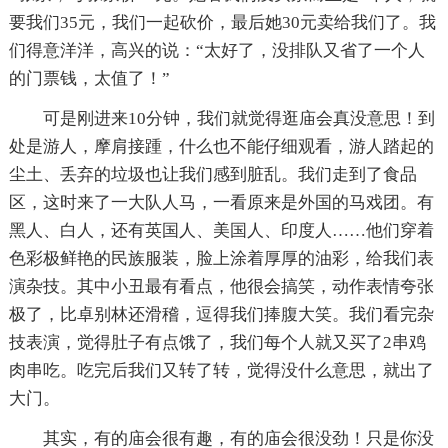
要我们35元，我们一起砍价，最后她30元卖给我们了。我
们得意洋洋，高兴的说：“太好了，没排队又省了一个人
的门票钱，太值了！”
可是刚进来10分钟，我们就觉得逛庙会真没意思！到
处是游人，摩肩接踵，什么也不能仔细观看，游人踏起的
尘土、丢弃的垃圾也让我们感到脏乱。我们走到了食品
区，这时来了一大队人马，一看原来是外国的马戏团。有
黑人、白人，还有英国人、美国人、印度人……他们穿着
色彩极鲜艳的民族服装，脸上涂着厚厚的油彩，给我们表
演杂技。其中小丑最有看点，他很会搞笑，动作表情夸张
极了，比卓别林还滑稽，逗得我们捧腹大笑。我们看完杂
技表演，觉得肚子有点饿了，我们每个人就又买了2串鸡
肉串吃。吃完后我们又转了转，觉得没什么意思，就出了
大门。
其实，有的庙会很有趣，有的庙会很没劲！只是你没