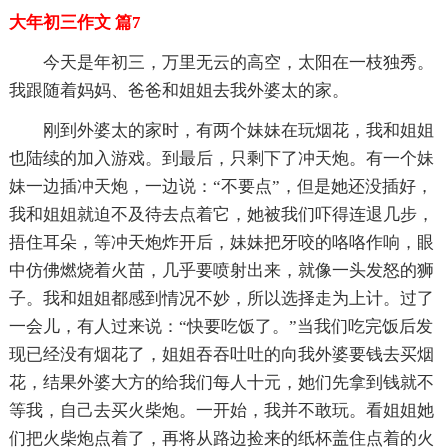
大年初三作文 篇7
今天是年初三，万里无云的高空，太阳在一枝独秀。
我跟随着妈妈、爸爸和姐姐去我外婆太的家。
刚到外婆太的家时，有两个妹妹在玩烟花，我和姐姐
也陆续的加入游戏。到最后，只剩下了冲天炮。有一个妹
妹一边插冲天炮，一边说：“不要点”，但是她还没插好，
我和姐姐就迫不及待去点着它，她被我们吓得连退几步，
捂住耳朵，等冲天炮炸开后，妹妹把牙咬的咯咯作响，眼
中仿佛燃烧着火苗，几乎要喷射出来，就像一头发怒的狮
子。我和姐姐都感到情况不妙，所以选择走为上计。过了
一会儿，有人过来说：“快要吃饭了。”当我们吃完饭后发
现已经没有烟花了，姐姐吞吞吐吐的向我外婆要钱去买烟
花，结果外婆大方的给我们每人十元，她们先拿到钱就不
等我，自己去买火柴炮。一开始，我并不敢玩。看姐姐她
们把火柴炮点着了，再将从路边捡来的纸杯盖住点着的火