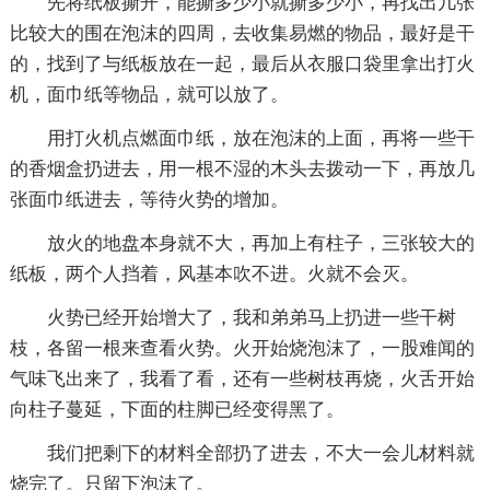
先将纸板撕开，能撕多少小就撕多少小，再找出几张
比较大的围在泡沫的四周，去收集易燃的物品，最好是干
的，找到了与纸板放在一起，最后从衣服口袋里拿出打火
机，面巾纸等物品，就可以放了。
用打火机点燃面巾纸，放在泡沫的上面，再将一些干
的香烟盒扔进去，用一根不湿的木头去拨动一下，再放几
张面巾纸进去，等待火势的增加。
放火的地盘本身就不大，再加上有柱子，三张较大的
纸板，两个人挡着，风基本吹不进。火就不会灭。
火势已经开始增大了，我和弟弟马上扔进一些干树
枝，各留一根来查看火势。火开始烧泡沫了，一股难闻的
气味飞出来了，我看了看，还有一些树枝再烧，火舌开始
向柱子蔓延，下面的柱脚已经变得黑了。
我们把剩下的材料全部扔了进去，不大一会儿材料就
烧完了。只留下泡沫了。