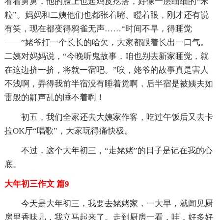
看看舅舅，他的脸上也起鸡皮疙瘩，好像一层细细的“米
粒”。妈妈和二姨他们也都张着嘴、瞪着眼，刚才还有说
有笑，现在都变得鸦雀无声……“时间不早，得睡觉
——”姥爷打一个长长的哈欠，大家都跟着长出一口气。
二姨对妈妈说，“今晚听鬼故事，咱也别去新家睡觉，就
在这边挤一挤，将就一宿吧。”唉，姥爷的故事真是害人
不浅啊，弄得我前半宿没有睡着觉啊，后半宿是被姨夫如
雷般的鼾声乱的睡不着啊！
初五，我们全家还去大姨家作客，吃过午饭后又去卡
拉OK厅“唱歌”，大家玩得痛快极。
不过，这个大年初三，“走姥姥”的日子是记在我的心
底。
大年初三作文 篇9
今天是大年初三，我要去姥姥家，一大早，就闻见厨
房里香味儿，我立马起来了。走到厨房一看，哇，好多好