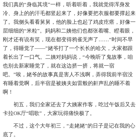
我们真的“身临其境”一样，听着听着，我就觉得浑身发
冷、身上的的汗毛都竖起来了，好像要把衣服都要撑起来
了。我侧头看看舅舅，他的脸上也起了鸡皮疙瘩，好像一
层细细的“米粒”。妈妈和二姨他们也都张着嘴、瞪着眼，
刚才还有说有笑，现在都变得鸦雀无声了……“时间不早
了，得睡觉了——”姥爷打了一个长长的哈欠，大家都跟
着长出了一口气。二姨对妈妈说，“今晚听了鬼故事，咱
也别去新家睡觉了，就在这边挤一挤，将就一宿
吧。”唉，姥爷的故事真是害人不浅啊，弄得我前半宿没
有睡着觉啊，后半宿是被姨夫如雷般的鼾声乱的睡不着
啊！
初五，我们全家还去了大姨家作客，吃过午饭后又去
卡拉OK厅“唱歌”，大家玩得痛快极了。
不过，这个大年初三，“走姥姥”的日子是记在我的心
底了。