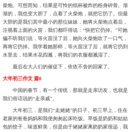
柴炮。可想而知，结果是可怜的纸杯被炸的粉身碎骨。渐
渐的，我也变大胆了，点着了火柴炮，就把它扔了。但最
大胆的是我们其中最小的那位妹妹，她将火柴炮点着后，
注视着上面的火苗，我们都吓得说：“快把它扔掉。”可她
偏不听我们说，等火苗没了后，她向火柴炮吹了一口气，
再将它扔掉。我学着她那样，等火苗没了后，就将它扔到
水里去，结果水花四溅，将我们的衣服都溅湿了。
最后在大人们的催促下，依依不舍的回家了。
大年初三作文 篇8
中国的春节，有一个传统，那就是走亲访友，也就是
我们俗话说的“走亲戚”。
大年初三，是我们“走姥姥”的日子。初三早上，住在
老家的爸爸妈妈和我便匆匆起床吃饭。早饭是奶奶和姑姑
包的饺子，味道鲜美，但是由于姥姥家离奶奶家很远，我