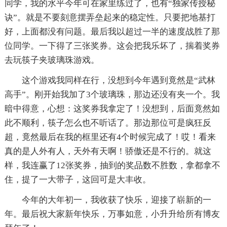
同学，我的水平今年可在家里练过了，也有“独家传授秘
诀”。就是不要刻意摆弄垒起来的稳定性。只要把地基打
好，上面都没有问题。最后我以超过一半的速度战胜了那
位同学。一下得了三张奖券。这会把我乐坏了，揣着奖券
去玩筷子夹玻璃珠游戏。
这个游戏我同样在行，没想到今年遇到竟然是“武林
高手”。刚开始我加了3个玻璃珠，那边还没有夹一个。我
暗中得意，心想：这奖券我拿定了！没想到，后面竟然如
此不顺利，筷子怎么也不听话了。那边那位可是疯狂反
超，竟然最后在我的框里还有4个时候完成了！哎！看来
真的是人外有人，天外有天啊！骄傲还是不行的。就这
样，我连赢了12张奖券，抽到的奖品数不胜数，拿都拿不
住，提了一大带子，这回可是大丰收。
今年的大年初一，我收获了快乐，迎接了崭新的一
年。最后祝大家新年快乐，万事如意，小升升给所有博友