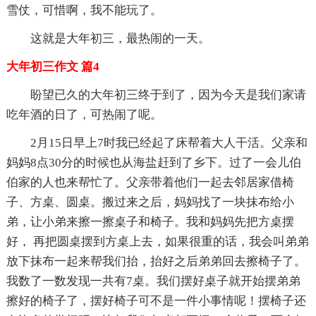
雪仗，可惜啊，我不能玩了。
这就是大年初三，最热闹的一天。
大年初三作文 篇4
盼望已久的大年初三终于到了，因为今天是我们家请
吃年酒的日了，可热闹了呢。
2月15日早上7时我已经起了床帮着大人干活。父亲和
妈妈8点30分的时候也从海盐赶到了乡下。过了一会儿伯
伯家的人也来帮忙了。父亲带着他们一起去邻居家借椅
子、方桌、圆桌。搬过来之后，妈妈找了一块抹布给小
弟，让小弟来擦一擦桌子和椅子。我和妈妈先把方桌摆
好， 再把圆桌摆到方桌上去，如果很重的话，我会叫弟弟
放下抹布一起来帮我们抬，抬好之后弟弟回去擦椅子了。
我数了一数发现一共有7桌。我们摆好桌子就开始摆弟弟
擦好的椅子了，摆好椅子可不是一件小事情呢！摆椅子还