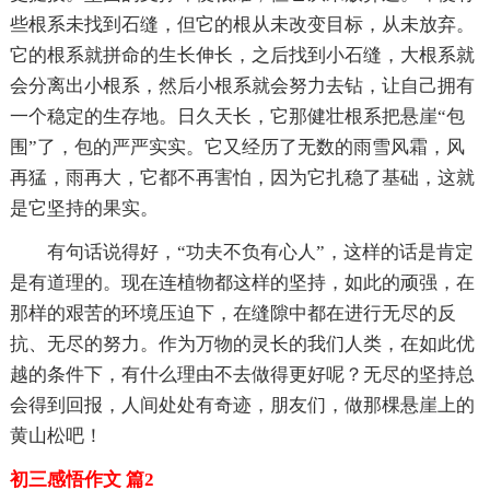
些根系未找到石缝，但它的根从未改变目标，从未放弃。
它的根系就拼命的生长伸长，之后找到小石缝，大根系就
会分离出小根系，然后小根系就会努力去钻，让自己拥有
一个稳定的生存地。日久天长，它那健壮根系把悬崖“包
围”了，包的严严实实。它又经历了无数的雨雪风霜，风
再猛，雨再大，它都不再害怕，因为它扎稳了基础，这就
是它坚持的果实。
有句话说得好，“功夫不负有心人”，这样的话是肯定
是有道理的。现在连植物都这样的坚持，如此的顽强，在
那样的艰苦的环境压迫下，在缝隙中都在进行无尽的反
抗、无尽的努力。作为万物的灵长的我们人类，在如此优
越的条件下，有什么理由不去做得更好呢？无尽的坚持总
会得到回报，人间处处有奇迹，朋友们，做那棵悬崖上的
黄山松吧！
初三感悟作文 篇2