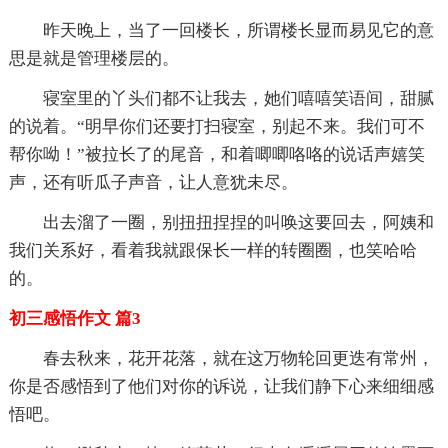
昨天晚上，当了一回楼长，所谓楼长显而易见它的意
思是就是管理楼层的。
寝室里的丫头们都不让我去，她们嘻嘻笑语间，甜腻
的说着。“明早你们还要打扫寝室，别起不来。我们可不
帮你呦！”被拉长了的尾音，和着唧唧咯咯的说话声嬉笑
声，还有听瓜子声音，让人意犹未尽。
出去溜了一圈，别扭扭捏捏的叫唤这要回去，阿姨和
我们关系好，看着我就跟保长一样的转圈圈，也笑哈哈
的。
初三感悟作文 篇3
春去秋来，花开花落，就在这万物轮回更迭有常州，
你是否感悟到了他们对你的诉说，让我们静下心来细细感
悟吧。