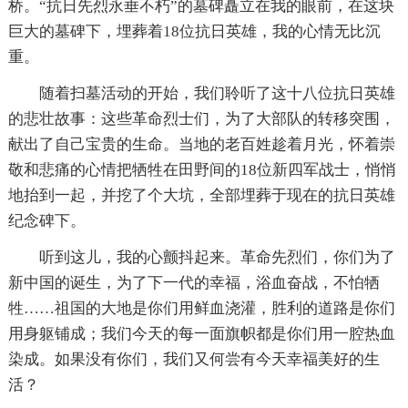
桥。“抗日先烈永垂不朽”的墓碑矗立在我的眼前，在这块
巨大的墓碑下，埋葬着18位抗日英雄，我的心情无比沉
重。
随着扫墓活动的开始，我们聆听了这十八位抗日英雄
的悲壮故事：这些革命烈士们，为了大部队的转移突围，
献出了自己宝贵的生命。当地的老百姓趁着月光，怀着崇
敬和悲痛的心情把牺牲在田野间的18位新四军战士，悄悄
地抬到一起，并挖了个大坑，全部埋葬于现在的抗日英雄
纪念碑下。
听到这儿，我的心颤抖起来。革命先烈们，你们为了
新中国的诞生，为了下一代的幸福，浴血奋战，不怕牺
牲……祖国的大地是你们用鲜血浇灌，胜利的道路是你们
用身躯铺成；我们今天的每一面旗帜都是你们用一腔热血
染成。如果没有你们，我们又何尝有今天幸福美好的生
活？