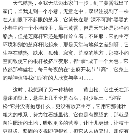
天气酷热，令我无法迈出家门一步，到了黄昏我出了
家门，当我走到一个小巷，无意之中，双眼注视到了一株
在人们眼下不起眼的芝麻，它就长在那“深不可测”黑黑的
小巷中的一个小墙缝里，虽已黄昏，但是天气还是那样的
酷热，但是芝麻杆它还是那样耸立着，不屈服，它的生存
环境和别的芝麻杆比起来，那是天堂与地狱之差别呀，它
生存在酷热、缺水、孤独、寂寞、荒凉的地方，那狭小的
空间致使它的根杆被挤压变形，都“瘤”成了一个大包，它
依然那样健壮，每日每夜的在“芝麻开花节节高”，它身上
的精神值得我们所有的人欣赏与学习……
这时，我想到了另一种植物——黄山松。它生长在那
悬崖峭壁上，悬崖上几乎全是石头，很少泥土，“迎客
松”它并没有抱怨什么，更没有放弃生存，它用它那健壮
粗大的根系，努力往石缝里钻。它也是有愿望的，那就是
向往肥沃的土地，吸收更多的营养，让叶儿更绿，让枝干
更挺拔。坚固的支撑即便很难，但它从未放弃过。即便有