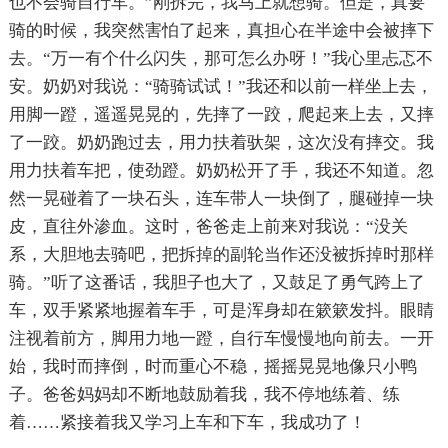
也不会骑自行车。”刚拆完，我马上就想骑。但是，真要
骑的时候，我突然害怕了起来，真担心在半途中会被摔下
去。“万一有个什么闪失，那可怎么办呀！”我心里忐忑不
安。奶奶对我说：“骑骑试试！”我还和以前一样坐上去，
用脚一蹬，遥遥晃晃的，先摔了一跤，爬起来上去，又摔
了一跤。奶奶跑过去，用力扶着驮架，这次没有摔交。我
用力扶着车把，使劲蹬。奶奶松开了手，我还不知道。忽
然一晃碰着了一块石头，连车带人一块倒了，腿碰掉一块
皮，直往外渗血。这时，爸爸走上前来对我说：“没关
系，大胆地去骑吧，把拆掉的副轮当作还没被拆掉时那样
骑。”听了这番话，我胆子也大了，又鼓足了勇气跨上了
车，双手紧紧地握着车手，可是浑身却在簌簌发抖。眼睛
注视着前方，脚用力地一蹬，自行车慢慢地向前去。一开
始，我时而摔倒，时而重心不稳，摇摇晃晃地像只小鸭
子。爸爸妈妈却不断地鼓励着我，我不停地练着、练
着……紧接着我又学习上车和下车，我成功了！