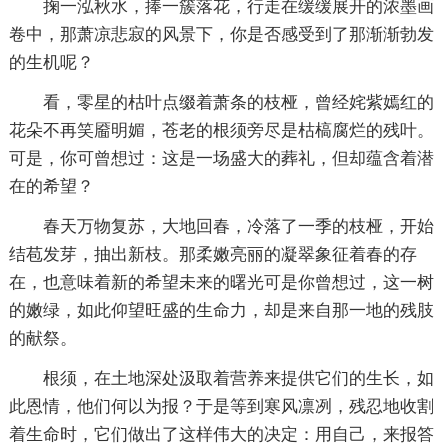
掬一泓秋水，捧一簇落花，行走在缓缓展开的浓墨画
卷中，那萧凉悲寂的风景下，你是否感受到了那渐渐勃发
的生机呢？
看，零星的枯叶点缀着萧条的枝桠，曾经姹紫嫣红的
花朵不再笑靥明媚，苍老的根须旁尽是枯槁腐烂的残叶。
可是，你可曾想过：这是一场盛大的葬礼，但却蕴含着潜
在的希望？
春天万物复苏，大地回春，冷落了一季的枝桠，开始
结苞发芽，抽出新枝。那柔嫩亮丽的凝翠象征着春的存
在，也意味着新的希望未来的曙光可是你曾想过，这一树
的嫩绿，如此仰望旺盛的生命力，却是来自那一地的残肢
的献祭。
根须，在土地深处汲取着营养来提供它们的生长，如
此恩情，他们何以为报？于是等到寒风凛冽，残忍地收割
着生命时，它们做出了这样伟大的决定：用自己，来报答