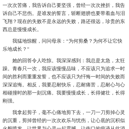
一次次苦痛，我告诉自己要坚强，曾经一次次挫折，我告
诉自己不悲伤。是谁发的誓言，斩断翅膀也要带着血与泪
飞翔？现在的失败不是永远的失败，路还很远，珍贵的东
西总是慢慢成长。
我猛地惊醒，问问母亲：“为何剪桑？为何不让它快
乐地成长？”
她的回答令人吃惊。我深深感到：我总是太急，太狂
躁。青春只一次，我应该慢慢品味，不应该只为追求一时
间的胜利而重重发誓，也不应该只为忏悔一时间的失败而
深深追悔。相反，我要忍耐快乐，忍耐痛苦，忍耐心与心
相碰撞时的那一刻沉痛。我要慢慢成长，长得健壮，长得
刚强。
我拿起剪子，毫不心痛地剪下去，一刀一刀剪掉心灵
的沉重，剪掉曾经的一次次欢乐与忧伤，让心底的沉积似
火般喷发，让世界与心灵一起震撼，让伤口的痕迹从此消