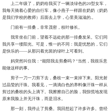
上二年级了，奶奶给我买了一辆淡绿色的20型女车，
我每天骑着心爱的自行车，像小燕子一样跟在奶奶（奶奶
是我们学校的教师）后面去上学，心里美滋滋的.。
门前有一排桑，非常茂密，枝叶修长。
我常坐在门前，望着不远处的那一排桑发呆。它们同
我共享一缕阳光。可是，惟一的不同：我是忧愁的，它们
是快乐的——从那闪着光斑的绿叶上可看到。
妈突然叫住我：“能陪我去剪桑吗？”当然，我很乐意
能做这样的事。
剪子一刀一刀剪下去，桑枝一束一束掉下来。阳光射
过晶莹的汗珠。我看见，一滴滴白色的养料像汗珠一样从
剪过的桑枝的头上滴下。我擦擦自己的脸，我惊慌地发现
原来我脸上并无汗珠，而是泪水。
那一刻，我停止了剪桑。我回想起了许多许多。曾经