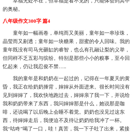
幸福无处不在，但幸福是看不见的，只能体会到其中
的奥秘。
八年级作文300字 篇4
童年如一幅画卷，单纯而又美丽，童年如一串珍珠，
晶莹而又剔透；童年如一块糖果，甜蜜的令人回味。我的
童年既没有司马光砸缸的睿智，也么有孔融让梨的义举，
但同样不乏五彩与缤纷。特别是那些小小的糗事，至今回
忆起来，仍让我忍俊不禁…..
我的童年是和奶奶在一起过的，记得在一年夏天的黄
昏，我正在给奶奶捶背，婶婶从外面进来。很长时间没有
见到婶婶了，我欢快地跑过去，婶婶亲了我一下，并说给
我和奶奶带来了东西，我问婶婶那是什么，她说那是咖
啡，还说喝了以后晚上会睡不着觉。奶奶也没见过这东
西，待婶婶走后，我便迫不及待让奶奶给我冲了一杯。
我“咕咚”喝了一口，哇！真苦，我一下子吐了出来，紧接