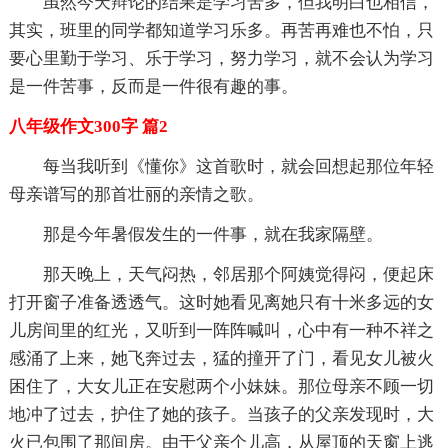
虽然今天辩论的结果是学习苦多，但我明白也相信，
其实，班里的同学都知道学习乐多。再苦再难也不怕，只
要心里勤于学习、乐于学习，努力学习，就不会认为学习
是一件苦事，反而是一件很有趣的事。
八年级作文300字 篇2
每当我听到《懂你》这首歌时，就会回想起那位年轻
母亲谱写的那首壮丽的亲情之歌。
那是今年暑假发生的一件事，就在我家隔壁。
那天晚上，天气闷热，邻居那个阿姨觉得闷，便起床
打开窗子准备透透气。这时她看见离她只有十米多远的女
儿房间里的红光，又听到一阵阵喊叫，心中有一种不祥之
感涌了上来，她飞奔过去，猛的撞开了门，看见女儿被火
困住了，大女儿正在安慰两个小妹妹。那位母亲不顾一切
地冲了过去，护住了她的孩子。当孩子的父亲发现时，大
火已包围了那间房。由于父亲个儿高，从屋顶的天窗上逃