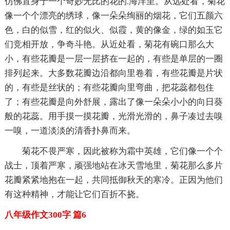
仿佛置身于一个奇妙无比的花的.海洋里。从远处看，菊花
像一个个漂亮的绣球，像一朵朵绚丽的烟花，它们五颜六
色，白的似雪，红的似火、似霞，黄的像金，绿的如玉它
们竞相开放，争奇斗艳。从近处看，菊花有碗口那么大
小，有些花瓣是一层一层挤在一起的，有些是单层的一圈
排列起来。大多数花瓣边沿都向里卷着，有些花瓣是片状
的，有些是丝状的；有些花瓣向里弯曲，把花蕊都包住
了；有些花瓣是向外舒展，露出了像一朵朵小小的向日葵
般的花蕊。用手摸一摸花瓣，光滑光滑的，鼻子凑过去嗅
一嗅，一道淡淡的清香扑鼻而来。
菊花不畏严寒，因此被称为霜中英雄，它们像一个个
战士，顶着严寒，顽强地站在冰天雪地里，菊花那么多片
花瓣紧紧地抱在一起，共同抵御秋天的寒冷。正因为他们
有这种精神，才能让它们百折不挠。
八年级作文300字 篇6