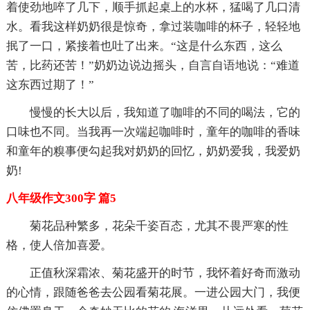
着使劲地啐了几下，顺手抓起桌上的水杯，猛喝了几口清
水。看我这样奶奶很是惊奇，拿过装咖啡的杯子，轻轻地
抿了一口，紧接着也吐了出来。“这是什么东西，这么
苦，比药还苦！”奶奶边说边摇头，自言自语地说：“难道
这东西过期了！”
慢慢的长大以后，我知道了咖啡的不同的喝法，它的
口味也不同。当我再一次端起咖啡时，童年的咖啡的香味
和童年的糗事便勾起我对奶奶的回忆，奶奶爱我，我爱奶
奶!
八年级作文300字 篇5
菊花品种繁多，花朵千姿百态，尤其不畏严寒的性
格，使人倍加喜爱。
正值秋深霜浓、菊花盛开的时节，我怀着好奇而激动
的心情，跟随爸爸去公园看菊花展。一进公园大门，我便