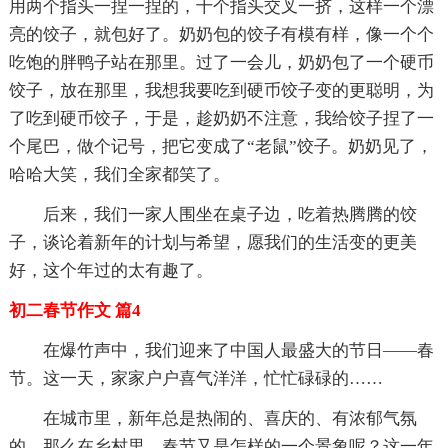
用两个指头一捏一捏的，十个指头交叉一挤，这样一个漂
亮的饺子，就包好了。奶奶包的饺子有模有样，像一个个
吃饱的胖鸭子站在那里。过了一会儿，奶奶包了一个硬币
饺子，放在那里，我想我要吃到硬币饺子变的更聪明，为
了吃到硬币饺子，于是，趁奶奶不注意，我给饺子捏了一
个尾巴，做个记号，把它变成了“老鼠”饺子。奶奶见了，
哈哈大笑，我们全家都笑了。
后来，我们一家人围坐在桌子边，吃着热腾腾的饺
子，谈论着新年的计划与希望，愿我们的生活变的更美
好，这个年过的太有趣了。
初二春节作文 篇4
在爆竹声中，我们迎来了中国人最盛大的节日——春
节。这一天，家家户户喜气洋洋，忙忙碌碌的……
在城市里，新年总是热闹的、喜庆的、有浓郁气氛
的。那么在乡村里，春节又是怎样的一个景象呢？这一年