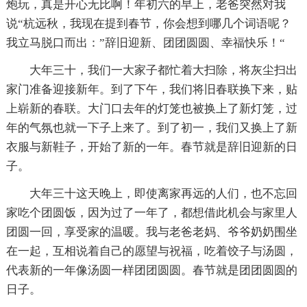
炮玩，真是开心无比啊！年初六的早上，老爸突然对我
说“杭远秋，我现在提到春节，你会想到哪几个词语呢？
我立马脱口而出：”辞旧迎新、团团圆圆、幸福快乐！“
大年三十，我们一大家子都忙着大扫除，将灰尘扫出
家门准备迎接新年。到了下午，我们将旧春联换下来，贴
上崭新的春联。大门口去年的灯笼也被换上了新灯笼，过
年的气氛也就一下子上来了。到了初一，我们又换上了新
衣服与新鞋子，开始了新的一年。春节就是辞旧迎新的日
子。
大年三十这天晚上，即使离家再远的人们，也不忘回
家吃个团圆饭，因为过了一年了，都想借此机会与家里人
团圆一回，享受家的温暖。我与老爸老妈、爷爷奶奶围坐
在一起，互相说着自己的愿望与祝福，吃着饺子与汤圆，
代表新的一年像汤圆一样团团圆圆。春节就是团团圆圆的
日子。