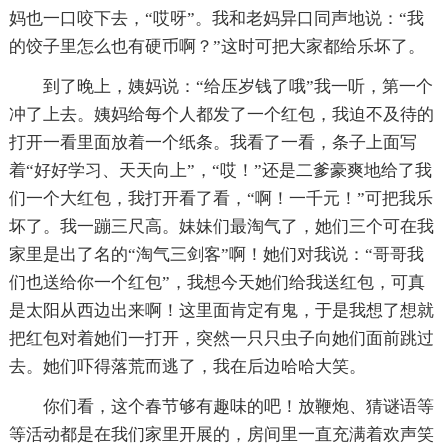
妈也一口咬下去，“哎呀”。我和老妈异口同声地说：“我
的饺子里怎么也有硬币啊？”这时可把大家都给乐坏了。
到了晚上，姨妈说：“给压岁钱了哦”我一听，第一个
冲了上去。姨妈给每个人都发了一个红包，我迫不及待的
打开一看里面放着一个纸条。我看了一看，条子上面写
着“好好学习、天天向上”，“哎！”还是二爹豪爽地给了我
们一个大红包，我打开看了看，“啊！一千元！”可把我乐
坏了。我一蹦三尺高。妹妹们最淘气了，她们三个可在我
家里是出了名的“淘气三剑客”啊！她们对我说：“哥哥我
们也送给你一个红包”，我想今天她们给我送红包，可真
是太阳从西边出来啊！这里面肯定有鬼，于是我想了想就
把红包对着她们一打开，突然一只只虫子向她们面前跳过
去。她们吓得落荒而逃了，我在后边哈哈大笑。
你们看，这个春节够有趣味的吧！放鞭炮、猜谜语等
等活动都是在我们家里开展的，房间里一直充满着欢声笑