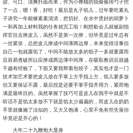
甜、可口、清爽扑面而来，作为小馋猫的我偷偷用勺子挖
了一点，嗯！香，好吃！最后是丸子馅儿，过年要吃素丸
子讲究一年能够素素清清，把切好、在水中烫好的胡萝卜
一和再加上材料我的任务就完工啦！刚想歇会儿就被副指
挥官拉去擀皮儿，虽然不是第一次擀，但毕竟是过年总有
一丝紧张，总把皮儿擀成中间薄两边厚，本来觉得没事但
自己一包就露馅了，中间不能放太多的馅子一多就要露而
且容易煮破所以应擀成两边薄中间厚，在吸取教训后就越
干越有经验了，下面又要我帮着包饺子，其实包才是一门
技术加艺术要把皮儿放在手掌上方手指上方，馅儿要多放
但又要保证不露，最后捏是还要手掌手指齐用力，紧而饱
满是最终目的。虽然掌握了技巧可是皮儿在我手中就是不
听话不是馅太多放不下就是馅太少扁扁的，而皮儿在奶奶
手里就像施了法似的，又大又饱满，心里不免有些失落但
毕竟还是开心的！
大年二十九鞭炮大显身