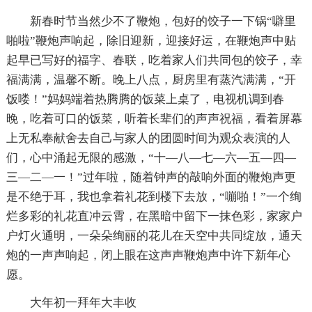
新春时节当然少不了鞭炮，包好的饺子一下锅“噼里
啪啦”鞭炮声响起，除旧迎新，迎接好运，在鞭炮声中贴
起早已写好的福字、春联，吃着家人们共同包的饺子，幸
福满满，温馨不断。晚上八点，厨房里有蒸汽满满，“开
饭喽！”妈妈端着热腾腾的饭菜上桌了，电视机调到春
晚，吃着可口的饭菜，听着长辈们的声声祝福，看着屏幕
上无私奉献舍去自己与家人的团圆时间为观众表演的人
们，心中涌起无限的感激，“十—八—七—六—五—四—
三—二—一！”过年啦，随着钟声的敲响外面的鞭炮声更
是不绝于耳，我也拿着礼花到楼下去放，“嘣啪！”一个绚
烂多彩的礼花直冲云霄，在黑暗中留下一抹色彩，家家户
户灯火通明，一朵朵绚丽的花儿在天空中共同绽放，通天
炮的一声声响起，闭上眼在这声声鞭炮声中许下新年心
愿。
大年初一拜年大丰收