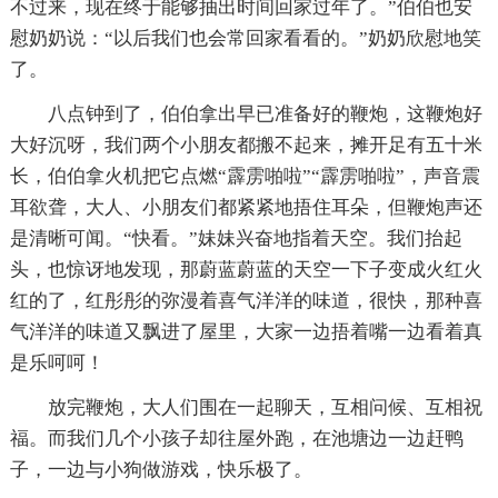
不过来，现在终于能够抽出时间回家过年了。”伯伯也安
慰奶奶说：“以后我们也会常回家看看的。”奶奶欣慰地笑
了。
八点钟到了，伯伯拿出早已准备好的鞭炮，这鞭炮好
大好沉呀，我们两个小朋友都搬不起来，摊开足有五十米
长，伯伯拿火机把它点燃“霹雳啪啦”“霹雳啪啦”，声音震
耳欲聋，大人、小朋友们都紧紧地捂住耳朵，但鞭炮声还
是清晰可闻。“快看。”妹妹兴奋地指着天空。我们抬起
头，也惊讶地发现，那蔚蓝蔚蓝的天空一下子变成火红火
红的了，红彤彤的弥漫着喜气洋洋的味道，很快，那种喜
气洋洋的味道又飘进了屋里，大家一边捂着嘴一边看着真
是乐呵呵！
放完鞭炮，大人们围在一起聊天，互相问候、互相祝
福。而我们几个小孩子却往屋外跑，在池塘边一边赶鸭
子，一边与小狗做游戏，快乐极了。