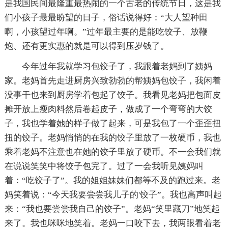
是我国民间最隆重最热闹的一个古老的传统节日，这是我
们小孩子最最盼望的日子，俗话说得好：“大人望种田
啊，小孩望过年啊。”过年最主要的是能吃饺子、放鞭
炮、还有更实惠的就是可以得到压岁钱了。
今年过年我就学习包饺子了，我跟着老妈到了姨妈
家。老妈首先走进厨房兴致勃勃的帮姨妈包饺子，我闲着
没事干也来到厨房学着包起了饺子。我看见老妈把包面皮
摊开放上瘦肉料然后卷起皮子，做成了一个弯弯的大饺
子，我也学着她的样子做了起来，可是我包了一个歪歪扭
扭的饺子。老妈悄悄的在我的饺子里放了一枚硬币，我也
乘着老妈不注意也在她的饺子里放了硬币。不一会我们就
在说说笑笑中将饺子包完了。过了一会我听见姨妈叫
着：“吃饺子了”。我的姐姐妹妹们都等不及的跑过来。老
妈笑着说：“今天我要尝尝我儿子的'饺子”。我也高声叫起
来：“我也要尝尝我自己的饺子”。老妈“笑里藏刀”地笑起
来了。我也咪咪地笑着。老妈一口咬下去，我两眼看着老