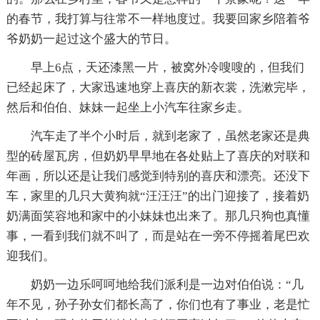
的春节，我打算与往常不一样地度过。我要回家乡陪着爷
爷奶奶一起过这个盛大的节日。
早上6点，天还漆黑一片，被窝外冷嗖嗖的，但我们
已经起床了，大家迅速地穿上喜庆的新衣裳，洗漱完毕，
然后和伯伯、妹妹一起坐上小汽车往家乡走。
汽车走了半个小时后，就到老家了，虽然老家还是典
型的砖屋瓦房，但奶奶早早地在各处贴上了喜庆的对联和
年画，所以还是让我们感觉到特别的喜庆和漂亮。还没下
车，家里的几只大黄狗就“汪汪汪”的出门迎接了，接着奶
奶满面笑容地和家中的小妹妹也出来了。那几只狗也真懂
事，一看到我们就不叫了，而是站在一旁不停摇着尾巴欢
迎我们。
奶奶一边乐呵呵地给我们派利是一边对伯伯说：“几
年不见，孙子孙女们都长高了，你们也有了事业，老是忙