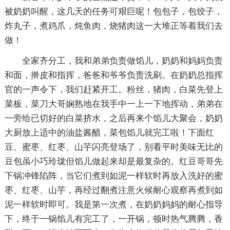
被奶奶叫醒，这几天的任务可艰巨呢！包包子，包饺子，
炸丸子，煮鸡爪，炖鱼肉，烧猪肉这一大堆正等着我们去
做！
全家齐分工，我和弟弟负责做馅儿，奶奶和妈妈负责
和面，擀皮和指挥，爸爸和爷爷负责洗刷。在奶奶总指挥
官的一声令下，我们赶紧开工。粉丝，猪肉，白菜先登上
菜板，菜刀大哥娴熟地在我手中一上一下地挥动，弟弟在
一旁给已切好的白菜挤水，之后再来个馅儿大聚会，奶奶
大厨放上适中的油盐酱醋，菜包馅儿就完工啦！下面红
豆、蜜枣、红枣、山芋闪亮登场了，别看平时美味无比的
豆包虽小巧玲珑但馅儿做起来却是最复杂的。红豆哥哥先
下锅冲锋陷阵，当它们煮到如泥一样软时再放入洗好的蜜
枣、红枣、山芋，再经过翻煮注意火候耐心观察再煮到如
泥一样软时即可。我是第一次煮，在奶奶妈妈的耐心指导
下，终于一锅馅儿有完工了，一开锅，顿时热气腾腾，香